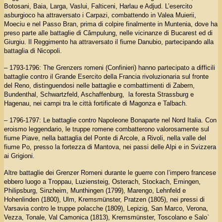
Botosani, Baia, Larga, Vaslui, Falticeni, Harlau e Adjud. L’esercito
asburgioco ha attraversato i Carpazi, combattendo in Valea Muierii,
Moeciu e nel Passo Bran, prima di colpire finalmente in Muntenia, dove ha
preso parte alle battaglie di Câmpulung, nelle vicinanze di Bucarest ed di
Giurgiu. Il Reggimento ha attraversato il fiume Danubio, partecipando alla
battaglia di Nicopoli.
– 1793-1796: The Grenzers romeni (Confinieri) hanno partecipato a difficili
battaglie contro il Grande Esercito della Francia rivoluzionaria sul fronte
del Reno, distinguendosi nelle battaglie e combattimenti di Zabern,
Bundenthal, Schwartzfeld, Aschaffenburg, la foresta Strassburg e
Hagenau, nei campi tra le città fortificate di Magonza e Talbach.
– 1796-1797: Le battaglie contro Napoleone Bonaparte nel Nord Italia. Con
eroismo leggendario, le truppe romene combatterono valorosamente sul
fiume Piave, nella battaglia del Ponte di Arcole, a Rivoli, nella valle del
fiume Po, presso la fortezza di Mantova, nei passi delle Alpi e in Svizzera
ai Grigioni.
Altre battaglie dei Grenzer Romeni durante le guerre con l’impero francese
ebbero luogo a Troppau, Luziensteig, Osterach, Stockach, Emingen,
Philipsburg, Sinzheim, Munthingen (1799), Marengo, Lehnfeld e
Hohenlinden (1800), Ulm, Kremsmünster, Pratzen (1805), nei pressi di
Varsavia contro le truppe polacche (1809), Lepizig, San Marco, Verona,
Vezza, Tonale, Val Camonica (1813), Kremsmünster, Toscolano e Salo`