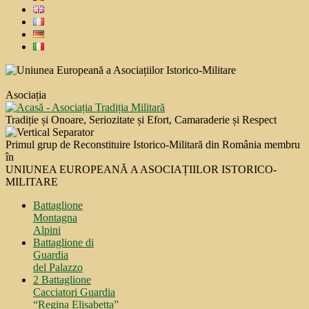
Asociația
Tradiție și Onoare, Seriozitate și Efort, Camaraderie și Respect
Primul grup de Reconstituire Istorico-Militară din România membru
în
UNIUNEA EUROPEANĂ A ASOCIAȚIILOR ISTORICO-
MILITARE
Battaglione
Montagna
Alpini
Battaglione di
Guardia
del Palazzo
2 Battaglione
Cacciatori Guardia
“Regina Elisabetta”