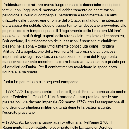
L’addestramento militare aveva luogo durante le domeniche e nei giorni
festivi, con l’aggiunta di manovre di addestramento ed esercitazioni
periodiche a livello di compagnia, battaglione e reggimentale. Le armi
utilizzate dalle truppe, erano fornite dallo Stato, ma la loro manutenzione
era a spesa dei soldati. Queste truppe territoriali dovevano provvedere alle
proprie spese in tempo di pace. Il “Regolamento della Frontiera Militare”
regolava la totalità degli aspetti della vita sociale, religiosa ed economica,
l’educazione, il funzionamento delle istituzioni finanziarie e giuridiche
presenti nella zona – zona ufficialmente conosciuta come Frontiera
Militare. Alla popolazione della Frontiera Militare erano stati concessi
importanti privilegi, assistenza ed esenzioni. Le armi del Reggimento
erano principalmente moschetti a pietra focaia ad avancarica e pistole per
gli artiglieri dell’unità. Per il combattimento ravvicinato la spada corta
ricurva e la baionetta.
L’unità ha partecipato alle seguenti campagne:
– 1778-1779: La guerra contro Federico II, re di Prussia, conosciuto anche
come Federico “Il Grande”. L’unità romena è stato premiata per le sue
prestazioni, via decreto imperiale (22 marzo 1779), con l’assegnazione di
uno degli otto stindardi militari catturati durante la battaglia contro
l’esercito prussiano.
– 1788-1791: La guerra russo- austro- ottomana. Nell’anno 1788, il
Reggimento ha combattuto ferocemente nelle battaglie di Dorohoi,