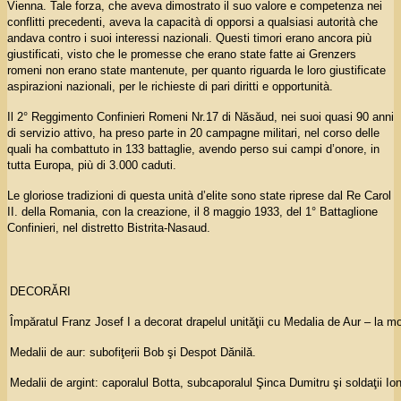
Vienna. Tale forza, che aveva dimostrato il suo valore e competenza nei
conflitti precedenti, aveva la capacità di opporsi a qualsiasi autorità che
andava contro i suoi interessi nazionali. Questi timori erano ancora più
giustificati, visto che le promesse che erano state fatte ai Grenzers
romeni non erano state mantenute, per quanto riguarda le loro giustificate
aspirazioni nazionali, per le richieste di pari diritti e opportunità.
Il 2° Reggimento Confinieri Romeni Nr.17 di Năsăud, nei suoi quasi 90 anni
di servizio attivo, ha preso parte in 20 campagne militari, nel corso delle
quali ha combattuto in 133 battaglie, avendo perso sui campi d’onore, in
tutta Europa, più di 3.000 caduti.
Le gloriose tradizioni di questa unità d’elite sono state riprese dal Re Carol
II. della Romania, con la creazione, il 8 maggio 1933, del 1° Battaglione
Confinieri, nel distretto Bistrita-Nasaud.
DECORĂRI
Împăratul Franz Josef I a decorat drapelul unităţii cu Medalia de Aur – la mo
Medalii de aur: subofiţerii Bob şi Despot Dănilă.
Medalii de argint: caporalul Botta, subcaporalul Şinca Dumitru şi soldaţii Ion