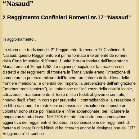
“Nasaud”
2 Reggimento Confinieri Romeni nr.17 “Nasaud”
In aggiornamento..
La storia e le tradizioni del 2° Reggimento Romeno n.17 Confinieri di
Năsăud: questo Reggimento è il primo formato interamente de romeni
dalla Corte Imperiale di Vienna. L’unità è stata fondata dall’imperatrice
Maria Teresa il 16 apr 1762. Le ragioni principali per la creazione dei
distretti e dei reggimenti di frontiera in Transilvania erano l’intenzione di
aumentare la potenza militare dell’Impero, un rinforzo della difesa delle
frontiere meridionali e orientali dell’Impero, la prevenzione dell’emigrazione
(“morbus transilvanicus”), la limitazione dell’influenza della nobiltà locale,
attraverso il mantenimento di forze militari fedeli al governo centrale, il
rinnovo degli sforzi in corso per prevenire il contrabbando e la creazione di
un filtro sanitario. Le restrizioni confessionali inizialmente imposte ai
volontari sono state poi rilassate e infine abbandonate, per includere la
maggioranza ortodossa. Nel 1798 è stata introdotta una numerazione
aggiuntiva dei reggimenti di frontiera, in continuazione dei reggimenti di
fanteria di linea; l’unità Năsăud ha ricevuto anche la designazione del “17°
Reggimento” di confine.