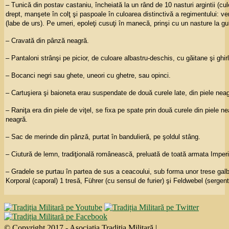
– Tunică din postav castaniu, încheiată la un rând de 10 nasturi argintii (cu
drept, manşete în colţ şi paspoale în culoarea distinctivă a regimentului:
(labe de urs). Pe umeri, epoleţi cusuţi în manecă, prinşi cu un nasture la gu
– Cravată din pânză neagră.
– Pantaloni strânşi pe picior, de culoare albastru-deschis, cu găitane şi ghi
– Bocanci negri sau ghete, uneori cu ghetre, sau opinci.
– Cartuşiera şi baioneta erau suspendate de două curele late, din piele neag
– Raniţa era din piele de viţel, se fixa pe spate prin două curele din piele ne
neagră.
– Sac de merinde din pânză, purtat în bandulieră, pe şoldul stâng.
– Ciutură de lemn, tradiţională românească, preluată de toată armata Imper
– Gradele se purtau în partea de sus a ceacoului, sub forma unor trese galben
Korporal (caporal) 1 tresă, Führer (cu sensul de furier) şi Feldwebel (sergent
© Copyright 2017 - Asociația Tradiția Militară |