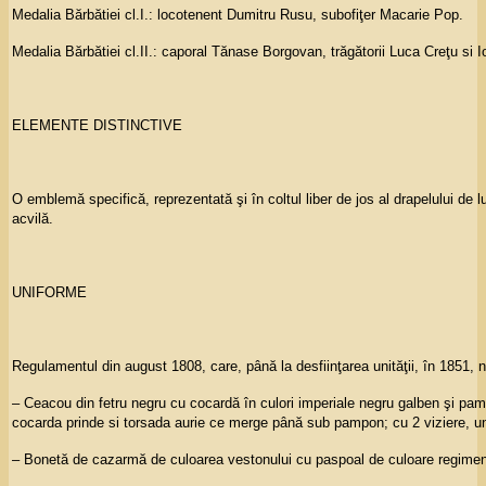
Medalia Bărbătiei cl.I.: locotenent Dumitru Rusu, subofiţer Macarie Pop.
Medalia Bărbătiei cl.II.: caporal Tănase Borgovan, trăgătorii Luca Creţu si 
ELEMENTE DISTINCTIVE
O emblemă specifică, reprezentată şi în coltul liber de jos al drapelului de 
acvilă.
UNIFORME
Regulamentul din august 1808, care, până la desfiinţarea unităţii, în 1851, 
– Ceacou din fetru negru cu cocardă în culori imperiale negru galben şi pam
cocarda prinde si torsada aurie ce merge până sub pampon; cu 2 viziere, una
– Bonetă de cazarmă de culoarea vestonului cu paspoal de culoare regimen