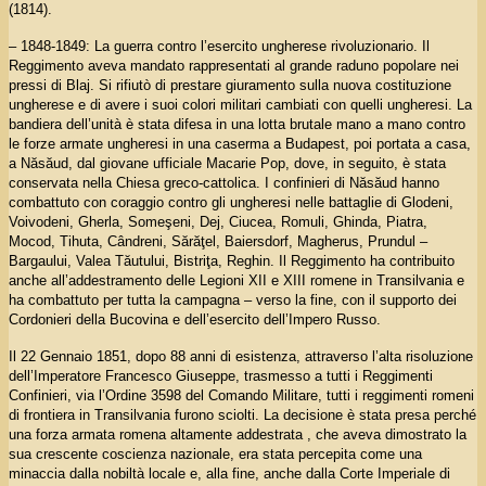
(1814).
– 1848-1849: La guerra contro l’esercito ungherese rivoluzionario. Il
Reggimento aveva mandato rappresentati al grande raduno popolare nei
pressi di Blaj. Si rifiutò di prestare giuramento sulla nuova costituzione
ungherese e di avere i suoi colori militari cambiati con quelli ungheresi. La
bandiera dell’unità è stata difesa in una lotta brutale mano a mano contro
le forze armate ungheresi in una caserma a Budapest, poi portata a casa,
a Năsăud, dal giovane ufficiale Macarie Pop, dove, in seguito, è stata
conservata nella Chiesa greco-cattolica. I confinieri di Năsăud hanno
combattuto con coraggio contro gli ungheresi nelle battaglie di Glodeni,
Voivodeni, Gherla, Someşeni, Dej, Ciucea, Romuli, Ghinda, Piatra,
Mocod, Tihuta, Cândreni, Sărăţel, Baiersdorf, Magherus, Prundul –
Bargaului, Valea Tăutului, Bistriţa, Reghin. Il Reggimento ha contribuito
anche all’addestramento delle Legioni XII e XIII romene in Transilvania e
ha combattuto per tutta la campagna – verso la fine, con il supporto dei
Cordonieri della Bucovina e dell’esercito dell’Impero Russo.
Il 22 Gennaio 1851, dopo 88 anni di esistenza, attraverso l’alta risoluzione
dell’Imperatore Francesco Giuseppe, trasmesso a tutti i Reggimenti
Confinieri, via l’Ordine 3598 del Comando Militare, tutti i reggimenti romeni
di frontiera in Transilvania furono sciolti. La decisione è stata presa perché
una forza armata romena altamente addestrata , che aveva dimostrato la
sua crescente coscienza nazionale, era stata percepita come una
minaccia dalla nobiltà locale e, alla fine, anche dalla Corte Imperiale di