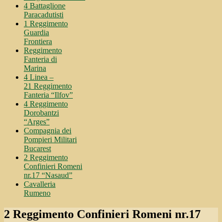
4 Battaglione
Paracadutisti
1 Reggimento
Guardia
Frontiera
Reggimento
Fanteria di
Marina
4 Linea –
21 Reggimento
Fanteria “Ilfov”
4 Reggimento
Dorobantzi
“Arges”
Compagnia dei
Pompieri Militari
Bucarest
2 Reggimento
Confinieri Romeni
nr.17 “Nasaud”
Cavalleria
Rumeno
2 Reggimento Confinieri Romeni nr.17