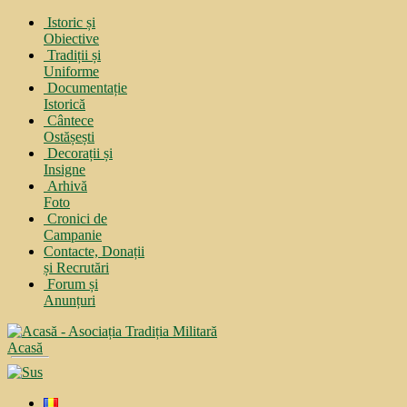
Istoric și
Obiective
Tradiții și
Uniforme
Documentație
Istorică
Cântece
Ostășești
Decorații și
Insigne
Arhivă
Foto
Cronici de
Campanie
Contacte, Donații
și Recrutări
Forum și
Anunțuri
Acasă