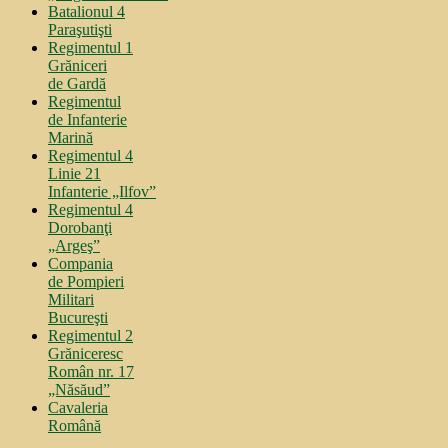
Batalionul 4
Paraşutişti
Regimentul 1
Grăniceri
de Gardă
Regimentul
de Infanterie
Marină
Regimentul 4
Linie 21
Infanterie „Ilfov”
Regimentul 4
Dorobanţi
„Argeş”
Compania
de Pompieri
Militari
Bucureşti
Regimentul 2
Grăniceresc
Român nr. 17
„Năsăud”
Cavaleria
Română