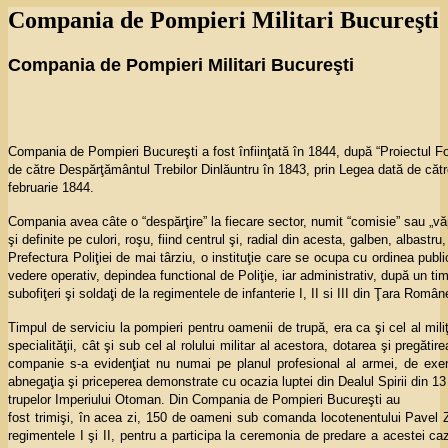
Compania de Pompieri Militari Bucureşti
Compania de Pompieri Militari
Bucureşti
Compania de Pompieri Bucureşti a fost înfiinţată în 1844, după “Proiectul Fo
de către Despărţământul Trebilor Dinlăuntru în 1843, prin Legea dată de cătr
februarie 1844.
Compania avea câte o “despărţire” la fiecare sector, numit “comisie” sau „vă
şi definite pe culori, roşu, fiind centrul şi, radial din acesta, galben, albastr
Prefectura Poliţiei de mai târziu, o instituţie care se ocupa cu ordinea publ
vedere operativ, depindea functional de Poliţie, iar administrativ, după un tim
subofiţeri şi soldaţi de la regimentele de infanterie I, II si III din Ţara R
Timpul de serviciu la pompieri pentru oamenii de trupă, era ca şi cel al miliţi
specialităţii, cât şi sub cel al rolului militar al acestora, dotarea şi pregăti
companie s-a evidenţiat nu numai pe planul profesional al armei, de exemp
abnegaţia şi priceperea demonstrate cu ocazia luptei din Dealul Spirii din 13
trupelor Imperiului Otoman. Din Compania de Pompieri Bucureşti au
fost trimişi, în acea zi, 150 de oameni sub comanda locotenentului Pavel Z
regimentele I şi II, pentru a participa la ceremonia de predare a acestei