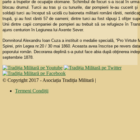
parte a trupelor de ocupaţie otomane. Schimbul de focuri s-a iscat în urma un
blocau drumul. Turcii au tras şi cu tunurile, dar pompierii le-au cucerit şi
soldaţii turci au început să ucidă cu baioneta militarii români răniti, neridica
trupă, şi au fost răniti 57 de oameni; dintre turci au fost răpuşi 1 ofiţer sup
Unii dintre capii companiei de pompieri au trebuit să se refugieze în Tran
ajuns centurion în Legiunea lui Axente Sever.
Domnitorul Alexandru Ioan Cuza a instituit o medalie specială, “Pro Virtute Mili
Spirei, prin Legea nr.20 / 30 mai 1860. Aceasta avea înscrise pe revers data 
poporului român. Decorarea deplină s-a putut face abia după obţinerea indepe
septembrie 1878.
© Copyright 2017 - Asociația Tradiția Militară |
Termeni Condiții