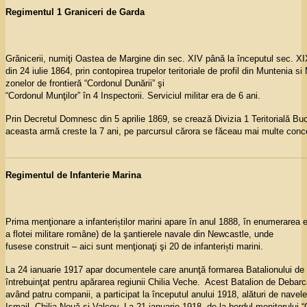
Regimentul 1 Graniceri de Garda
Grănicerii, numiţi Oastea de Margine din sec. XIV până la începutul sec. XIX
din 24 iulie 1864, prin contopirea trupelor teritoriale de profil din Muntenia s
zonelor de frontieră “Cordonul Dunării” şi
“Cordonul Munţilor” în 4 Inspectorii. Serviciul militar era de 6 ani.
Prin Decretul Domnesc din 5 aprilie 1869, se crează Divizia 1 Teritorială Bucur
aceasta armă creste la 7 ani, pe parcursul cărora se făceau mai multe conce
Regimentul de Infanterie Marina
Prima menţionare a infanteri
ș
tilor marini apare în anul 1888, în enumerarea 
a flotei militare române) de la şantierele navale din Newcastle, unde
fusese construit – aici sunt menţionaţi şi 20 de infanteri
ș
ti marini.
La 24 ianuarie 1917 apar documentele care anunţă formarea Batalionului de 
întrebuinţat pentru apărarea regiunii Chilia Veche. Acest Batalion de Debarc
având patru companii, a participat la începutul anului 1918, alături de navele
Ismail, Chilia Nouă şi Valcov. La 21 ianuarie 1918, de la bordul monitorului