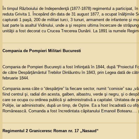
În timpul Războiului de Independenţă (1877-1878) regimentul a participat, în
reduta Grivita 1. Începând din data de 31 august 1877, a ocupat înălţimile Su
capturati 1 paşă, 200 de militari turci, 3 tunuri, armament de infanterie şi mun
luat parte la asaltul Vidinului, unde a şi respins ultima încercare de străpu
unităţii a fost decorat cu Crucea Trecerea Dunării. La 1891 ia numele Regim
Compania de Pompieri Militari Bucuresti
Compania de Pompieri Bucureşti a fost înfiinţată în 1844, după “Proiectul Fo
de către Despărţământul Trebilor Dinlăuntru în 1843, prin Legea dată de cătr
februarie 1844.
Compania avea câte o “despărţire” la fiecare sector, numit “comisie” sau „văp
fiind centrul şi, radial din acesta, galben, albastru, verde şi negru, şi o despă
care se ocupa cu ordinea publică şi administrativă a capitalei. Unitatea de p
Poliţie, iar administrativ, după un timp, de Oştire. Ea a fost încadrată cu ofiţer
Românească. Comanda a fost încredintata căpitanului Emanoil Boteanu.
…
Regimentul 2 Graniceresc Roman nr. 17 „Nasaud“