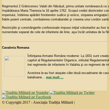
Regimentul 2 Grăniceresc Valah din Năsăud, prima unitate românească ce a fos
împărăteasa Maria Theresia la 16 aprilie 1762. Scopul creării districtelor conf
imperiului, întărirea apărării frontierelor sudice şi estice, stoparea emigraţiei 
fidele puterii centrale, combaterea contrabandei şi crearea unui cordon sanit
Restricţiile şi constrângerile confesionale impuse iniţial voluntarilor au fos
numerotate separat de cele de infanterie de linie, aşa încât unitatea de la N
Cavaleria Romana
Înfiinţarea Armatei Române moderne: La 1831 sunt create î
capitol al Regulamentelor Organice, intitulat Regulamentu
trei regimente de infanterie în Valahia şi un regiment de i
Acestora le-au fost ataşate câte două escadroane de caval
batalioane
…
mai mult …
© Copyright 2017 - Asociația Tradiția Militară |