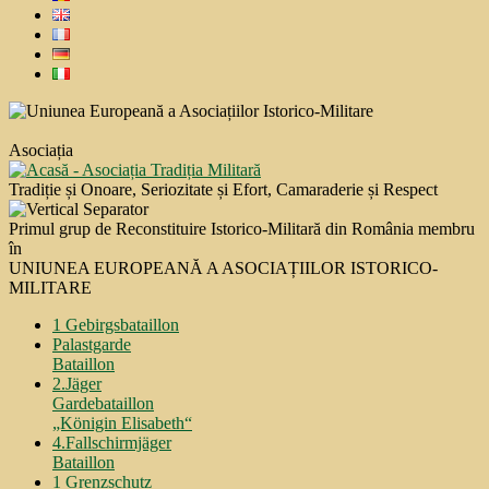
Asociația
Tradiție și Onoare, Seriozitate și Efort, Camaraderie și Respect
Primul grup de Reconstituire Istorico-Militară din România membru
în
UNIUNEA EUROPEANĂ A ASOCIAȚIILOR ISTORICO-
MILITARE
1 Gebirgsbataillon
Palastgarde
Bataillon
2.Jäger
Gardebataillon
„Königin Elisabeth“
4.Fallschirmjäger
Bataillon
1 Grenzschutz