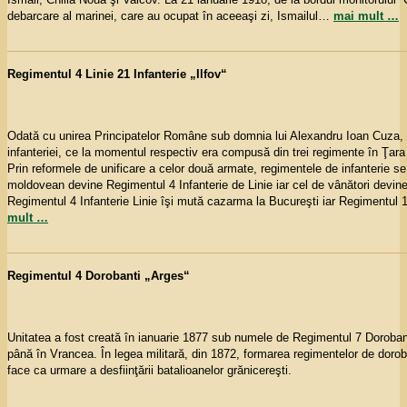
debarcare al marinei, care au ocupat în aceeaşi zi, Ismailul
…
mai mult …
Regimentul 4 Linie 21 Infanterie „Ilfov“
Odată cu unirea Principatelor Române sub domnia lui Alexandru Ioan Cuza, l
infanteriei, ce la momentul respectiv era compusă din trei regimente în Ţar
Prin reformele de unificare a celor două armate, regimentele de infanterie s
moldovean devine Regimentul 4 Infanterie de Linie iar cel de vânători devine 
Regimentul 4 Infanterie Linie îşi mută cazarma la Bucureşti iar Regimentul 
mult …
Regimentul 4 Dorobanti „Arges“
Unitatea a fost creată în ianuarie 1877 sub numele de Regimentul 7 Dorobanţi
până în Vrancea. În legea militară, din 1872, formarea regimentelor de dorob
face ca urmare a desfiinţării batalioanelor grănicereşti.