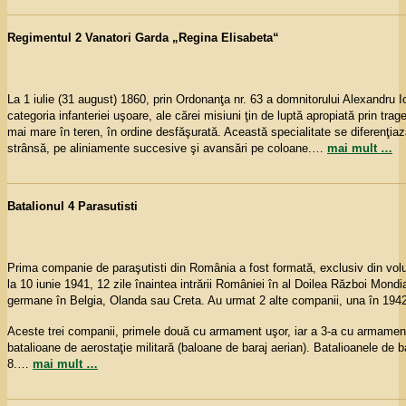
Regimentul 2 Vanatori Garda „Regina Elisabeta“
La 1 iulie (31 august) 1860, prin Ordonanţa nr. 63 a domnitorului Alexandru Io
categoria infanteriei uşoare, ale cărei misiuni ţin de luptă apropiată prin tra
mai mare în teren, în ordine desfăşurată. Această specialitate se diferenţiază
strânsă, pe aliniamente succesive şi avansări pe coloane.
…
mai mult …
Batalionul 4 Parasutisti
Prima companie de paraşutisti din România a fost formată, exclusiv din volu
la 10 iunie 1941, 12 zile înaintea intrării României în al Doilea Război Mondia
germane în Belgia, Olanda sau Creta. Au urmat 2 alte companii, una în 1942,
Aceste trei companii, primele două cu armament uşor, iar a 3-a cu armament g
batalioane de aerostaţie militară (baloane de baraj aerian). Batalioanele de
8.
…
mai mult …