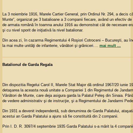
La 3 noiembrie 1916, Marele Cartier General, prin Ordinul Nr. 294, a decis că
Munte“, organizat pe 3 batalioane a 3 companii fiecare, având un efectiv d
de armata română în toamna anului 1916 au demonstrat cât de necesare erau, 
şi cu nivel sporit de iniţiativă la nivel batalionar.
Din acea zi, în cazarma Regimentului 4 Roşiori Cotroceni – Bucureşti, au înce
la mai multe
unităţi de infanterie, vânători şi grăniceri
.
…
mai mult …
Batalionul de Garda Regala
Din dispozitia Regelui Carol II, Marele Stat Major dă ordinul 1967/20 iunie 
detaşarea la aceasta nouă unitate a Companiei 1 din Regimentul de Jandarmi 
Vânători de Munte, care deja asigura garda la Palatul Peleş din Sinaia. Pân
de vedere administrativ şi de instrucţie, şi a Regimentului de Jandarmi Pede
Din 1931 a devenit independentă, sub denumirea de Garda Palatului, ataşată
acestui an Garda Palatului a ajuns să fie constituită din 2 companii.
Prin I. D. R. 3097/4 septembrie 1935 Garda Palatului s-a mărit la 4 compani