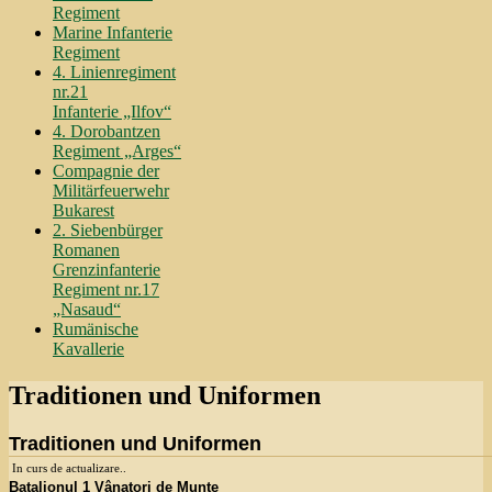
Regiment
Marine Infanterie
Regiment
4. Linienregiment
nr.21
Infanterie „Ilfov“
4. Dorobantzen
Regiment „Arges“
Compagnie der
Militärfeuerwehr
Bukarest
2. Siebenbürger
Romanen
Grenzinfanterie
Regiment nr.17
„Nasaud“
Rumänische
Kavallerie
Traditionen und Uniformen
Traditionen und Uniformen
In curs de actualizare..
Batalionul 1 Vânatori de Munte