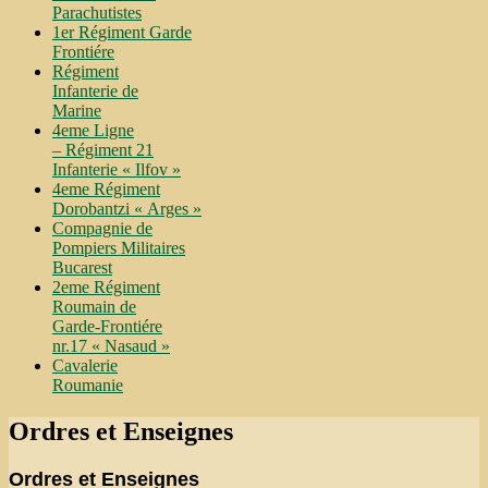
Parachutistes
1er Régiment Garde
Frontiére
Régiment
Infanterie de
Marine
4eme Ligne
– Régiment 21
Infanterie « Ilfov »
4eme Régiment
Dorobantzi « Arges »
Compagnie de
Pompiers Militaires
Bucarest
2eme Régiment
Roumain de
Garde-Frontiére
nr.17 « Nasaud »
Cavalerie
Roumanie
Ordres et Enseignes
Ordres et Enseignes