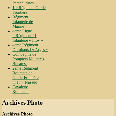
Parachutistes
1er Régiment Garde
Frontiére
Régiment
Infanterie de
Marine
4eme Ligne
– Régiment 21
Infanterie « Ilfov »
4eme Régiment
Dorobantzi « Arges »
Compagnie de
Pompiers Militaires
Bucarest
2eme Régiment
Roumain de
Garde-Frontiére
nr.17 « Nasaud »
Cavalerie
Roumanie
Archives Photo
Archives Photo