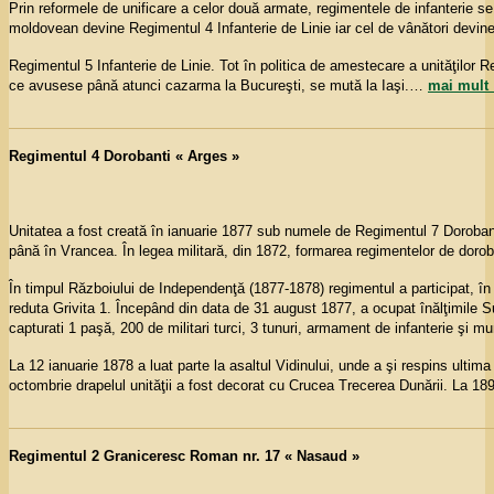
Prin reformele de unificare a celor două armate, regimentele de infanterie s
moldovean devine Regimentul 4 Infanterie de Linie iar cel de vânători devin
Regimentul 5 Infanterie de Linie. Tot în politica de amestecare a unităţilor R
ce avusese până atunci cazarma la Bucureşti, se mută la Iaşi.
…
mai mult
Regimentul 4 Dorobanti « Arges »
Unitatea a fost creată în ianuarie 1877 sub numele de Regimentul 7 Dorobanţi
până în Vrancea. În legea militară, din 1872, formarea regimentelor de doroba
În timpul Războiului de Independenţă (1877-1878) regimentul a participat, în
reduta Grivita 1. Începând din data de 31 august 1877, a ocupat înălţimile Su
capturati 1 paşă, 200 de militari turci, 3 tunuri, armament de infanterie şi mun
La 12 ianuarie 1878 a luat parte la asaltul Vidinului, unde a şi respins ulti
octombrie drapelul unităţii a fost decorat cu Crucea Trecerea Dunării. La 1
Regimentul 2 Graniceresc Roman nr. 17 « Nasaud »