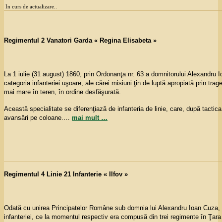
In curs de actualizare..
Regimentul 2 Vanatori Garda « Regina Elisabeta »
La 1 iulie (31 august) 1860, prin Ordonanţa nr. 63 a domnitorului Alexandru Io
categoria infanteriei uşoare, ale cărei misiuni ţin de luptă apropiată prin tra
mai mare în teren, în ordine desfăşurată.
Această specialitate se diferenţiază de infanteria de linie, care, după tactic
avansări pe coloane.
…
mai mult …
Regimentul 4 Linie 21 Infanterie « Ilfov »
Odată cu unirea Principatelor Române sub domnia lui Alexandru Ioan Cuza, l
infanteriei, ce la momentul respectiv era compusă din trei regimente în Ţar