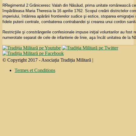
R
Regimentul 2 Grăniceresc Valah din Năsăud, prima unitate românească ce a f
împărăteasa Maria Theresia la 16 aprilie 1762. Scopul creării districtelor conf
imperiului, întărirea apărării frontierelor sudice şi estice, stoparea emigraţiei 
fidele puterii centrale, combaterea contrabandei şi crearea unui cordon sanit
Restricţiile şi constrângerile confesionale impuse iniţial voluntarilor au fos
numerotate separat de cele de infanterie de linie, aşa încât unitatea de la N
© Copyright 2017 - Asociația Tradiția Militară |
Termes et Conditions