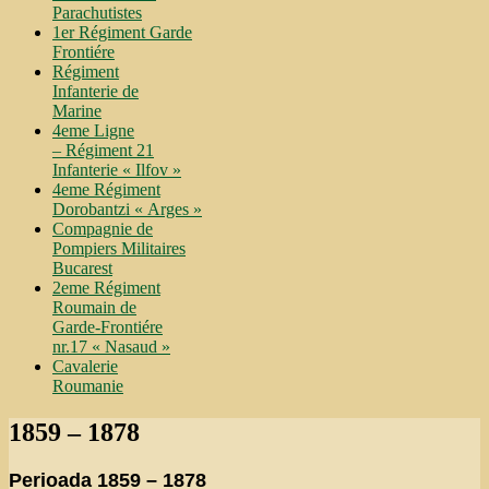
Parachutistes
1er Régiment Garde
Frontiére
Régiment
Infanterie de
Marine
4eme Ligne
– Régiment 21
Infanterie « Ilfov »
4eme Régiment
Dorobantzi « Arges »
Compagnie de
Pompiers Militaires
Bucarest
2eme Régiment
Roumain de
Garde-Frontiére
nr.17 « Nasaud »
Cavalerie
Roumanie
1859 – 1878
Perioada 1859 – 1878