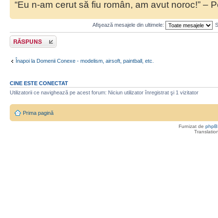
“Eu n-am cerut să fiu român, am avut noroc!” – P
Afişează mesajele din ultimele:
S
Răspunde
Înapoi la Domenii Conexe - modelism, airsoft, paintball, etc.
CINE ESTE CONECTAT
Utilizatorii ce navighează pe acest forum: Niciun utilizator înregistrat şi 1 vizitator
Prima pagină
Furnizat de
phpB
Translatio