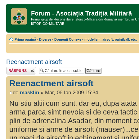
Forum - Asociația Tradiția Militară
Primul grup de Reconstituire Istorico-Militară din România membru
ISTORICO-MILITARE
Prima pagină
‹
Diverse
‹
Domenii Conexe - modelism, airsoft, paintball, etc.
Reenactment airsoft
Răspunde
Reenactment airsoft
de
masklin
» Mar, 06 Ian 2009 15:34
Nu stiu altii cum sunt, dar eu, dupa atata
arma parca simt nevoia si de ceva tactic 
plin de adrenalina.Asadar, din moment c
uniforme si arme de airsoft (mauser)...ce
un meci de airsoft in echipament si unif