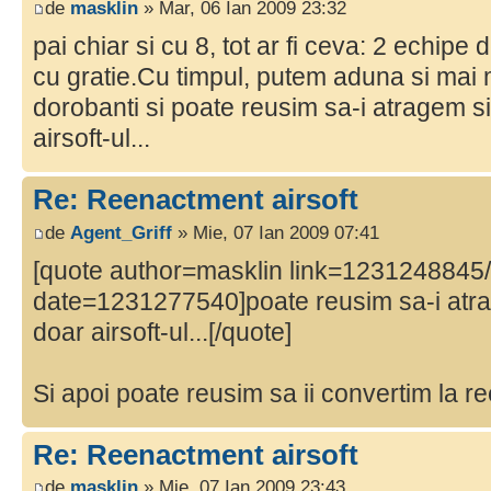
de
masklin
» Mar, 06 Ian 2009 23:32
pai chiar si cu 8, tot ar fi ceva: 2 echipe
cu gratie.Cu timpul, putem aduna si mai m
dorobanti si poate reusim sa-i atragem si
airsoft-ul...
Re: Reenactment airsoft
de
Agent_Griff
» Mie, 07 Ian 2009 07:41
[quote author=masklin link=1231248845
date=1231277540]poate reusim sa-i atrag
doar airsoft-ul...[/quote]
Si apoi poate reusim sa ii convertim la r
Re: Reenactment airsoft
de
masklin
» Mie, 07 Ian 2009 23:43