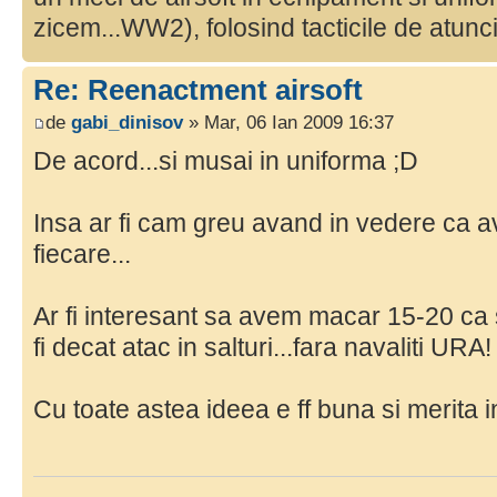
zicem...WW2), folosind tacticile de atunc
Re: Reenactment airsoft
de
gabi_dinisov
» Mar, 06 Ian 2009 16:37
De acord...si musai in uniforma ;D
Insa ar fi cam greu avand in vedere ca 
fiecare...
Ar fi interesant sa avem macar 15-20 ca s
fi decat atac in salturi...fara navaliti URA! 
Cu toate astea ideea e ff buna si merita 
________________________________