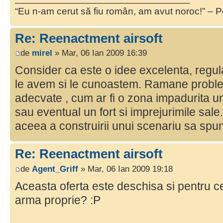
“Eu n-am cerut să fiu român, am avut noroc!” – P
Re: Reenactment airsoft
de
mirel
» Mar, 06 Ian 2009 16:39
Consider ca este o idee excelenta, regula
le avem si le cunoastem. Ramane problema
adecvate , cum ar fi o zona impadurita u
sau eventual un fort si imprejurimile sale
aceea a construirii unui scenariu sa spu
Re: Reenactment airsoft
de
Agent_Griff
» Mar, 06 Ian 2009 19:18
Aceasta oferta este deschisa si pentru c
arma proprie? :P