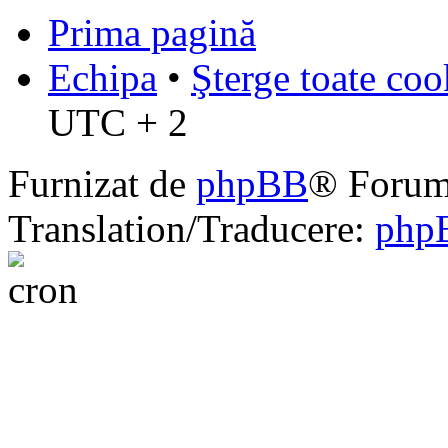
Prima pagină
Echipa
•
Şterge toate coo
UTC + 2
Furnizat de
phpBB
® Forum
Translation/Traducere:
php