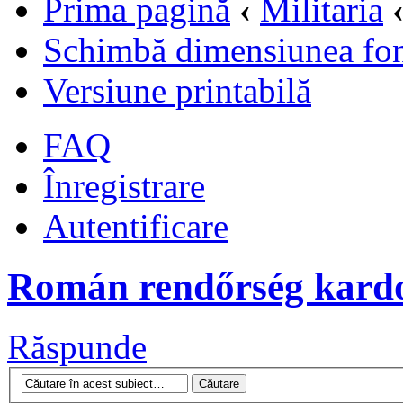
Prima pagină
‹
Militaria
Schimbă dimensiunea fon
Versiune printabilă
FAQ
Înregistrare
Autentificare
Román rendőrség kard
Răspunde