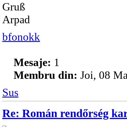
Gruß
Arpad
bfonokk
Mesaje:
1
Membru din:
Joi, 08 Ma
Sus
Re: Román rendőrség ka