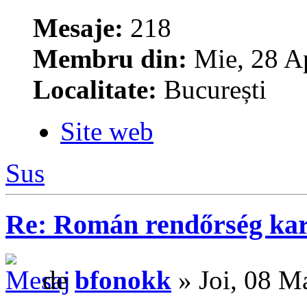
Mesaje:
218
Membru din:
Mie, 28 A
Localitate:
București
Site web
Sus
Re: Román rendőrség ka
de
bfonokk
» Joi, 08 M