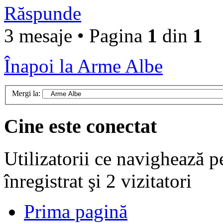
Răspunde
3 mesaje • Pagina
1
din
1
Înapoi la Arme Albe
Mergi la:
Cine este conectat
Utilizatorii ce navighează p
înregistrat şi 2 vizitatori
Prima pagină