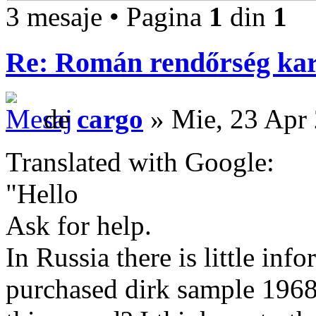
3 mesaje • Pagina
1
din
1
Re: Román rendőrség ka
de
cargo
» Mie, 23 Apr
Translated with Google:
"Hello
Ask for help.
In Russia there is little in
purchased dirk sample 1968