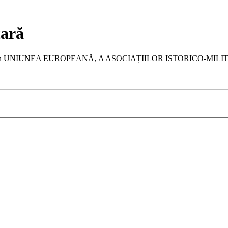
tară
a membru în UNIUNEA EUROPEANĂ‚ A ASOCIAȚIILOR ISTORICO-MIL