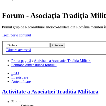
Forum - Asociația Tradiția Mili
Primul grup de Reconstituire Istorico-Militară din Români
Treci peste conţinut
Căutare avansată
Prima pagină
‹
Activitate a Asociatiei Traditia Militara
Schimbă dimensiunea fontului
FAQ
Înregistrare
Autentificare
Activitate a Asociatiei Traditia Militara
Forum
Subiecte