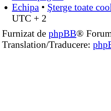
Echipa
•
Şterge toate coo
UTC + 2
Furnizat de
phpBB
® Forum
Translation/Traducere:
php