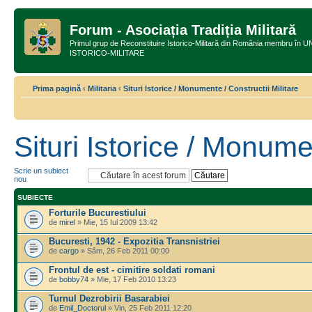
Forum - Asociația Tradiția Militară
Primul grup de Reconstituire Istorico-Militară din România membru
ISTORICO-MILITARE
Prima pagină
‹
Militaria
‹
Situri Istorice / Monumente / Constructii Militare
Situri Istorice / Monume
Scrie un subiect
nou
SUBIECTE
Forturile Bucurestiului
de
mirel
» Mie, 15 Iul 2009 13:42
Bucuresti, 1942 - Expozitia Transnistriei
de
cargo
» Sâm, 26 Feb 2011 00:00
Frontul de est - cimitire soldati romani
de
bobby74
» Mie, 17 Feb 2010 13:23
Turnul Dezrobirii Basarabiei
de
Emil_Doctorul
» Vin, 25 Feb 2011 12:20