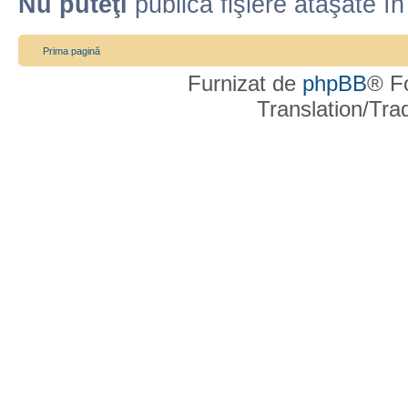
Nu puteţi
publica fişiere ataşate î
Prima pagină
Furnizat de
phpBB
® F
Translation/Tr