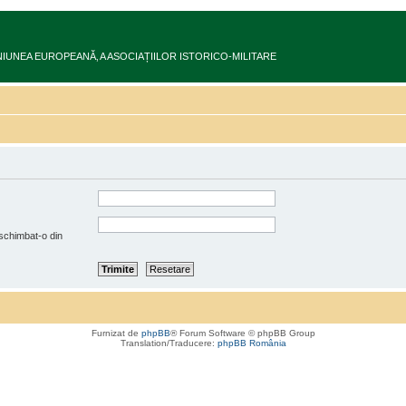
ru în UNIUNEA EUROPEANĂ‚ A ASOCIAȚIILOR ISTORICO-MILITARE
 schimbat-o din
Furnizat de
phpBB
® Forum Software © phpBB Group
Translation/Traducere:
phpBB România