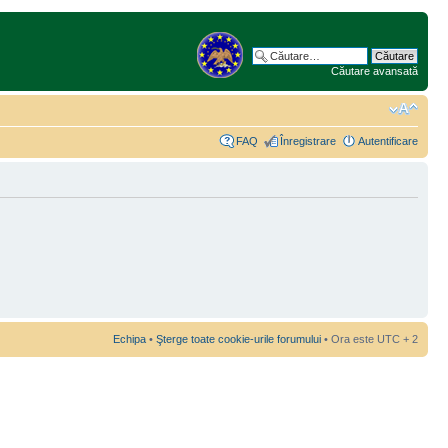
Căutare avansată
FAQ
Înregistrare
Autentificare
Echipa
•
Şterge toate cookie-urile forumului
• Ora este UTC + 2