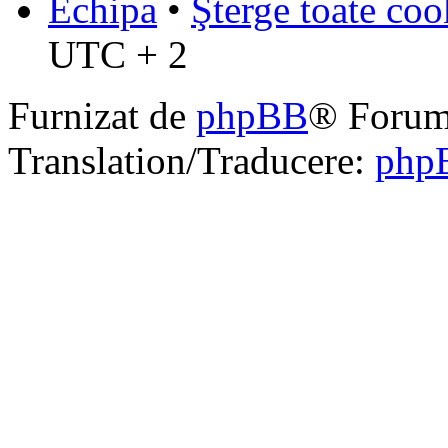
Echipa
•
Şterge toate coo
UTC + 2
Furnizat de
phpBB
® Forum
Translation/Traducere:
php