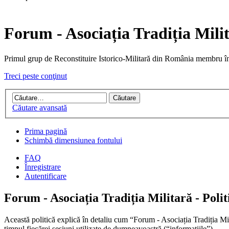
Forum - Asociația Tradiția Mili
Primul grup de Reconstituire Istorico-Militară din Români
Treci peste conţinut
Căutare avansată
Prima pagină
Schimbă dimensiunea fontului
FAQ
Înregistrare
Autentificare
Forum - Asociația Tradiția Militară - Polit
Această politică explică în detaliu cum “Forum - Asociația Tradiția Mi
timpul fiecărei sesiuni utilizate de dumneavoastră (“informaţiile”).