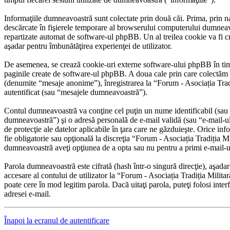
Informaţiile dumneavoastră sunt colectate prin două căi. Prima, prin n
descărcate în fişierele temporare al browserului computerului dumneavoa
repartizate automat de software-ul phpBB. Un al treilea cookie va fi crea
aşadar pentru îmbunătăţirea experienţei de utilizator.
De asemenea, se crează cookie-uri externe software-ului phpBB în timp
paginile create de software-ul phpBB. A doua cale prin care colectăm in
(denumite “mesaje anonime”), înregistrarea la “Forum - Asociația Tradi
autentificat (sau “mesajele dumneavoastră”).
Contul dumneavoastră va conţine cel puţin un nume identificabil (sau 
dumneavoastră”) şi o adresă personală de e-mail validă (sau “e-mail-ul
de protecţie ale datelor aplicabile în ţara care ne găzduieşte. Orice inf
fie obligatorie sau opţională la discreţia “Forum - Asociația Tradiția Mi
dumneavoastră aveţi opţiunea de a opta sau nu pentru a primi e-mail-
Parola dumneavoastră este cifrată (hash într-o singură direcţie), aşada
accesare al contului de utilizator la “Forum - Asociația Tradiția Milita
poate cere în mod legitim parola. Dacă uitaţi parola, puteţi folosi int
adresei e-mail.
Înapoi la ecranul de autentificare