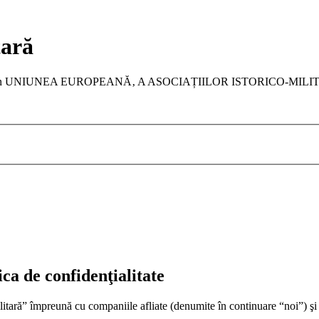
tară
a membru în UNIUNEA EUROPEANĂ‚ A ASOCIAȚIILOR ISTORICO-MIL
ica de confidenţialitate
litară” împreună cu companiile afliate (denumite în continuare “noi”) ş