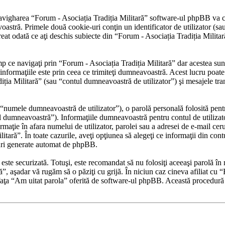
avigharea “Forum - Asociația Tradiția Militară” software-ul phpBB va cr
stră. Primele două cookie-uri conţin un identificator de utilizator (sau 
t odată ce aţi deschis subiecte din “Forum - Asociația Tradiția Militară” 
 ce navigaţi prin “Forum - Asociația Tradiția Militară” dar acestea sun
formaţiile este prin ceea ce trimiteţi dumneavoastră. Acest lucru poate f
ția Militară” (sau “contul dumneavoastră de utilizator”) şi mesajele tra
“numele dumneavoastră de utilizator”), o parolă personală folosită pent
 dumneavoastră”). Informaţiile dumneavoastră pentru contul de utilizator
ormaţie în afara numelui de utilizator, parolei sau a adresei de e-mail cer
litară”. În toate cazurile, aveţi opţiunea să alegeţi ce informaţii din con
uri generate automat de phpBB.
r este securizată. Totuşi, este recomandat să nu folosiţi aceeaşi parolă 
ră”, aşadar vă rugăm să o păziţi cu grijă. În niciun caz cineva afiliat cu
erfaţa “Am uitat parola” oferită de software-ul phpBB. Această procedură