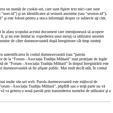
ea un număr de cookie-uri, care sunt fişiere text mici care sunt
“user-id”) şi un identificator al sesiunii anonime (sau “session-id”),
şi este folosit pentru a stoca informaţii despre ce subiecte aţi citit,
t în afara scopului acestui document care intenţionează să acopere
i, şi nu este limitat la: expedierea unui mesaj ca utilizator anonim
nsmise de către dumneavoastră după înregistrare cât timp sunteţi
ru autentificarea în contul dumneavoastră (sau “parola
 de la “Forum - Asociația Tradiția Militară” sunt protejate de legile
ută de “Forum - Asociația Tradiția Militară” în timpul înregistrării este
tul dumneavoastră să fie afişate public. Mai mult decât atât, în contul
în mai multe site-uri web. Parola dumneavoastră este mijlocul de
 “Forum - Asociația Tradiția Militară”, phpBB sau o terţă parte nu vă
 vă va genera o nouă parolă prin transmiterea numelui de utilizator şi a