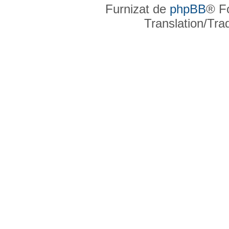
Furnizat de
phpBB
® F
Translation/Tr