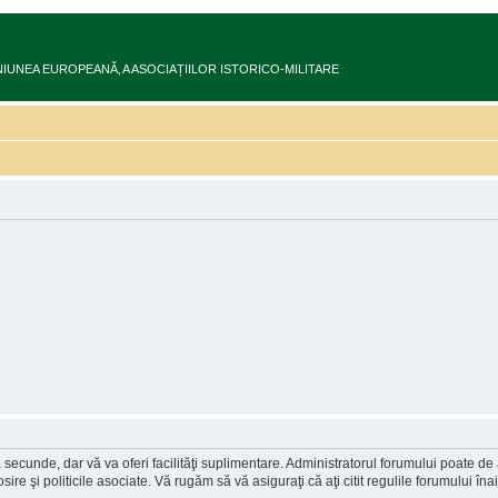
ru în UNIUNEA EUROPEANĂ‚ A ASOCIAȚIILOR ISTORICO-MILITARE
a secunde, dar vă va oferi facilităţi suplimentare. Administratorul forumului poate de
osire şi politicile asociate. Vă rugăm să vă asiguraţi că aţi citit regulile forumului în