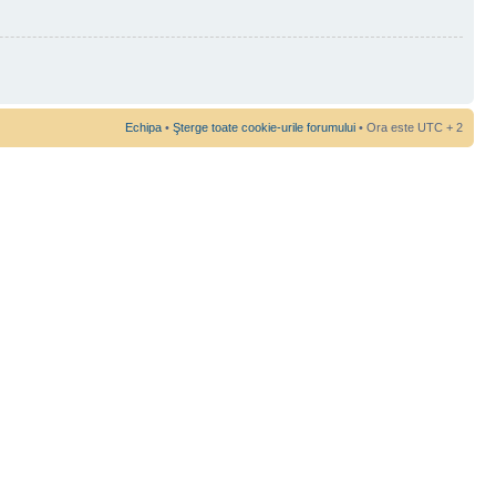
Echipa
•
Şterge toate cookie-urile forumului
• Ora este UTC + 2