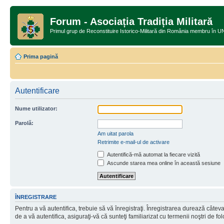
Forum - Asociația Tradiția Militară
Primul grup de Reconstituire Istorico-Militară din România memb
Prima pagină
Autentificare
Nume utilizator:
Parolă:
Am uitat parola
Retrimite e-mail-ul de activare
Autentifică-mă automat la fiecare vizită
Ascunde starea mea online în această sesiune
ÎNREGISTRARE
Pentru a vă autentifica, trebuie să vă înregistraţi. Înregistrarea durează câtev
de a vă autentifica, asiguraţi-vă că sunteţi familiarizat cu termenii noştri de fol