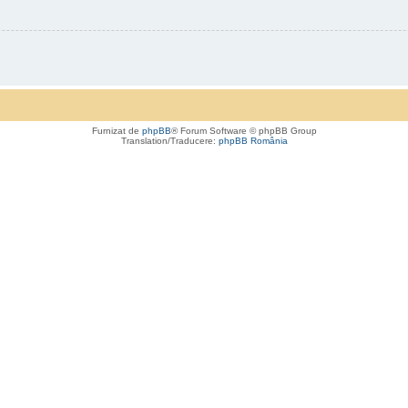
Furnizat de
phpBB
® Forum Software © phpBB Group
Translation/Traducere:
phpBB România