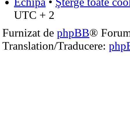
Echipa
•
Şterge toate coo
UTC + 2
Furnizat de
phpBB
® Forum
Translation/Traducere:
php