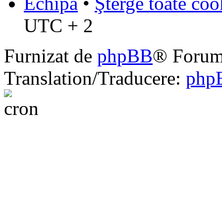
Echipa
•
Şterge toate coo
UTC + 2
Furnizat de
phpBB
® Forum
Translation/Traducere:
php