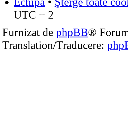
Echipa
•
Şterge toate coo
UTC + 2
Furnizat de
phpBB
® Forum
Translation/Traducere:
php