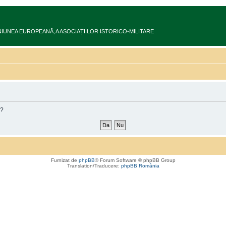
ru în UNIUNEA EUROPEANĂ‚ A ASOCIAȚIILOR ISTORICO-MILITARE
m?
Furnizat de
phpBB
® Forum Software © phpBB Group
Translation/Traducere:
phpBB România