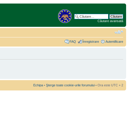
Căutare avansată
FAQ
Înregistrare
Autentificare
Echipa
•
Şterge toate cookie-urile forumului
• Ora este UTC + 2