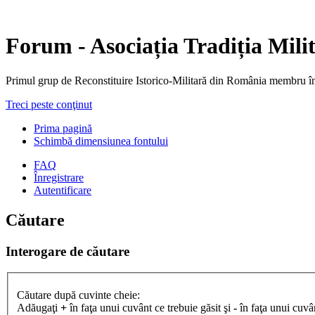
Forum - Asociația Tradiția Mili
Primul grup de Reconstituire Istorico-Militară din Români
Treci peste conţinut
Prima pagină
Schimbă dimensiunea fontului
FAQ
Înregistrare
Autentificare
Căutare
Interogare de căutare
Căutare după cuvinte cheie:
Adăugaţi
+
în faţa unui cuvânt ce trebuie găsit şi
-
în faţa unui cuvân