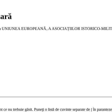
tară
a membru în UNIUNEA EUROPEANĂ‚ A ASOCIAȚIILOR ISTORICO-MIL
t ce nu trebuie găsit. Puneţi o listă de cuvinte separate de
|
în paranteze