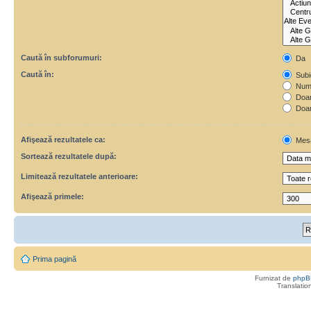
Caută în subforumuri:
Da
Caută în:
Subie
Numa
Doar 
Doar
Afişează rezultatele ca:
Mes
Sortează rezultatele după:
Limitează rezultatele anterioare:
Afişează primele:
Prima pagină
Furnizat de
phpB
Translatio