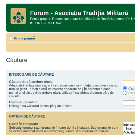
Forum - Asociația Tradiția Militară
Primul grup de Reconstituire Istorico-Militară din România membru
ISTORICO-MILITARE
Prima pagină
Căutare
INTEROGARE DE CĂUTARE
Căutare după cuvinte cheie:
Adăugaţi
+
în faţa unui cuvânt ce trebuie găsit şi
-
în faţa unui cuvânt ce nu
Caută
trebuie găsit. Puneţi o listă de cuvinte separate de
|
în paranteze dacă
numai unul din cuvinte trebuie găsit. Utilizaţi * ca wildcard pentru părţi de
Caut
cuvinte.
Caută după autor:
Utilizaţi * ca wildcard pentru părţi de cuvinte.
OPŢIUNI DE CĂUTARE
Caută în forumuri:
Selectaţi forumul sau forumurile în care doriţi să căutaţi. Subforumurile sunt
selectate automat dacă nu dezactivaţi “caută în subforumuri“ mai jos.