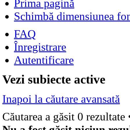
Prima pagină
Schimbă dimensiunea fon
FAQ
Înregistrare
Autentificare
Vezi subiecte active
Inapoi la căutare avansată
Căutarea a găsit 0 rezultate
Nu a fost găsit niciun rezu