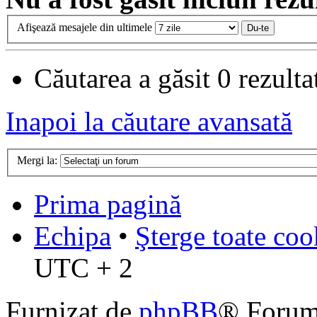
Afişează mesajele din ultimele
Căutarea a găsit 0 rezult
Inapoi la căutare avansată
Mergi la:
Prima pagină
Echipa
•
Şterge toate coo
UTC + 2
Furnizat de
phpBB
® Forum