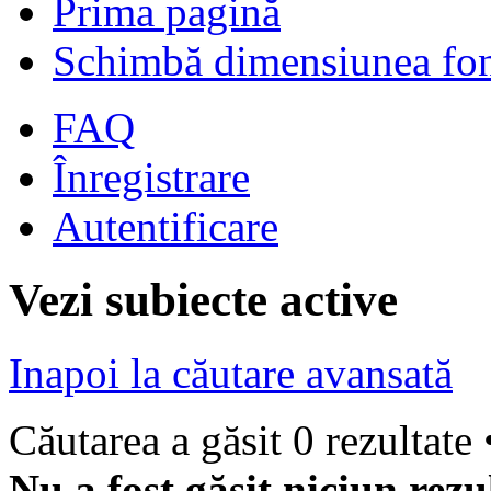
Prima pagină
Schimbă dimensiunea fon
FAQ
Înregistrare
Autentificare
Vezi subiecte active
Inapoi la căutare avansată
Căutarea a găsit 0 rezultate
Nu a fost găsit niciun rezu