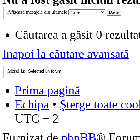
Afişează mesajele din ultimele
Căutarea a găsit 0 rezult
Inapoi la căutare avansată
Mergi la:
Prima pagină
Echipa
•
Şterge toate coo
UTC + 2
Furnizat de
phpBB
® Forum