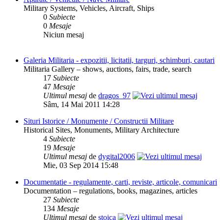
Military Systems, Vehicles, Aircraft, Ships
0
Subiecte
0
Mesaje
Niciun mesaj
Galeria Militaria - expozitii, licitatii, targuri, schimburi, cautari
Militaria Gallery – shows, auctions, fairs, trade, search
17
Subiecte
47
Mesaje
Ultimul mesaj
de
dragos_97
Sâm, 14 Mai 2011 14:28
Situri Istorice / Monumente / Constructii Militare
Historical Sites, Monuments, Military Architecture
4
Subiecte
19
Mesaje
Ultimul mesaj
de
dygital2006
Mie, 03 Sep 2014 15:48
Documentatie - regulamente, carti, reviste, articole, comunicari
Documentation – regulations, books, magazines, articles
27
Subiecte
134
Mesaje
Ultimul mesaj
de
stoica