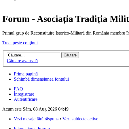
Forum - Asociația Tradiția Mili
Primul grup de Reconstituire Istorico-Militară din Români
Treci peste conţinut
Căutare avansată
Prima pagină
Schimbă dimensiunea fontului
FAQ
Înregistrare
Autentificare
Acum este Sâm, 08 Aug 2026 04:49
Vezi mesaje fără răspuns
•
Vezi subiecte active
International Forum