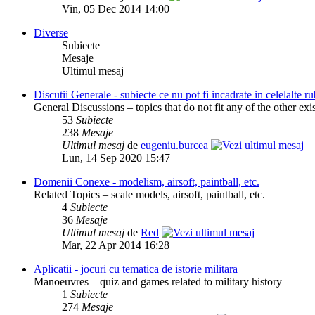
Vin, 05 Dec 2014 14:00
Diverse
Subiecte
Mesaje
Ultimul mesaj
Discutii Generale - subiecte ce nu pot fi incadrate in celelalte ru
General Discussions – topics that do not fit any of the other exi
53
Subiecte
238
Mesaje
Ultimul mesaj
de
eugeniu.burcea
Lun, 14 Sep 2020 15:47
Domenii Conexe - modelism, airsoft, paintball, etc.
Related Topics – scale models, airsoft, paintball, etc.
4
Subiecte
36
Mesaje
Ultimul mesaj
de
Red
Mar, 22 Apr 2014 16:28
Aplicatii - jocuri cu tematica de istorie militara
Manoeuvres – quiz and games related to military history
1
Subiecte
274
Mesaje