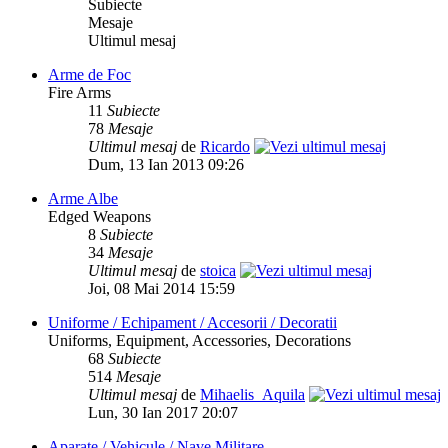
Subiecte
Mesaje
Ultimul mesaj
Arme de Foc
Fire Arms
11
Subiecte
78
Mesaje
Ultimul mesaj
de
Ricardo
Dum, 13 Ian 2013 09:26
Arme Albe
Edged Weapons
8
Subiecte
34
Mesaje
Ultimul mesaj
de
stoica
Joi, 08 Mai 2014 15:59
Uniforme / Echipament / Accesorii / Decoratii
Uniforms, Equipment, Accessories, Decorations
68
Subiecte
514
Mesaje
Ultimul mesaj
de
Mihaelis_Aquila
Lun, 30 Ian 2017 20:07
Aparate / Vehicule / Nave Militare