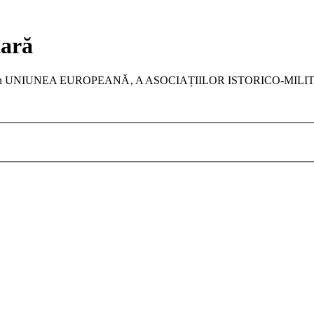
tară
a membru în UNIUNEA EUROPEANĂ‚ A ASOCIAȚIILOR ISTORICO-MIL