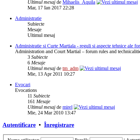
Ultimul mesaj
de
Mihaelis_Aquila
Mar, 17 Ian 2017 22:28
Administratie
Subiecte
Mesaje
Ultimul mesaj
Administratie si Curte Martiala - reguli si aspecte tehnice ale f
Administration and Court Martial – forum rules and technicaliti
3
Subiecte
6
Mesaje
Ultimul mesaj
de
tm_adm
Mie, 13 Apr 2011 10:27
Evocari
Evocations
11
Subiecte
161
Mesaje
Ultimul mesaj
de
mirel
Mie, 24 Mar 2010 13:47
Autentificare
•
Înregistrare