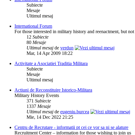
Subiecte
Mesaje
Ultimul mesaj
International Forum
For those interested in military history and reenactment, but no
12
Subiecte
80
Mesaje
Ultimul mesaj
de
verdun
Mar, 14 Apr 2009 18:22
Activitate a Asociatiei Traditia Militara
Subiecte
Mesaje
Ultimul mesaj
Actiuni de Reconstituire Istorico-Militara
Military History Events
371
Subiecte
1337
Mesaje
Ultimul mesaj
de
eugeniu.burcea
Mie, 14 Dec 2022 21:25
Centru de Recrutare - informatii pt cei ce vor sa ni se alature
Recruitment Center – information for those wishing to join us