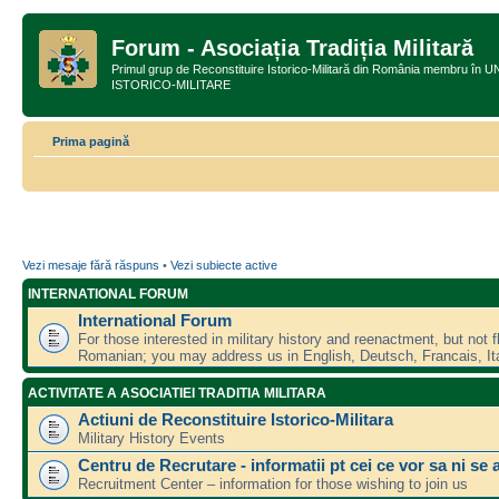
Forum - Asociația Tradiția Militară
Primul grup de Reconstituire Istorico-Militară din România membru
ISTORICO-MILITARE
Prima pagină
Vezi mesaje fără răspuns
•
Vezi subiecte active
INTERNATIONAL FORUM
International Forum
For those interested in military history and reenactment, but not f
Romanian; you may address us in English, Deutsch, Francais, Ita
ACTIVITATE A ASOCIATIEI TRADITIA MILITARA
Actiuni de Reconstituire Istorico-Militara
Military History Events
Centru de Recrutare - informatii pt cei ce vor sa ni se 
Recruitment Center – information for those wishing to join us