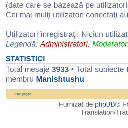
(date care se bazează pe utilizatorii
Cei mai mulţi utilizatori conectaţi a
Utilizatori înregistraţi: Niciun utiliza
Legendă:
Administratori
,
Moderatori
STATISTICI
Total mesaje
3933
• Total subiecte
membru
Manishtushu
Prima pagină
Furnizat de
phpBB
® F
Translation/Tr