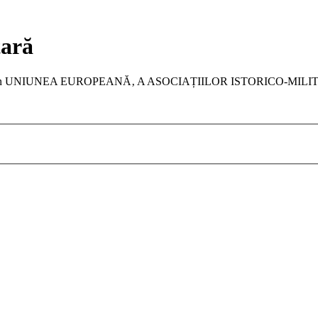
tară
a membru în UNIUNEA EUROPEANĂ‚ A ASOCIAȚIILOR ISTORICO-MIL