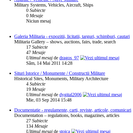
Military Systems, Vehicles, Aircraft, Ships
0
Subiecte
0
Mesaje
Niciun mesaj
Galeria Militaria - expozitii, licitatii, targuri, schimburi, cautari
Militaria Gallery – shows, auctions, fairs, trade, search
17
Subiecte
47
Mesaje
Ultimul mesaj
de
dragos_97
Sâm, 14 Mai 2011 14:28
Situri Istorice / Monumente / Constructii Militare
Historical Sites, Monuments, Military Architecture
4
Subiecte
19
Mesaje
Ultimul mesaj
de
dygital2006
Mie, 03 Sep 2014 15:48
Documentatie - regulamente, carti, reviste, articole, comunicari
Documentation – regulations, books, magazines, articles
27
Subiecte
134
Mesaje
Ultimul mesaj
de
stoica