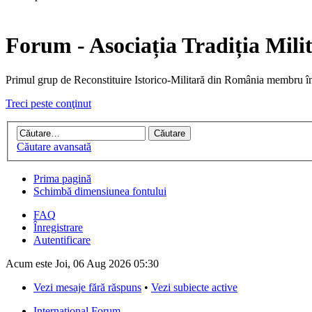
Forum - Asociația Tradiția Mili
Primul grup de Reconstituire Istorico-Militară din Români
Treci peste conţinut
Căutare avansată
Prima pagină
Schimbă dimensiunea fontului
FAQ
Înregistrare
Autentificare
Acum este Joi, 06 Aug 2026 05:30
Vezi mesaje fără răspuns
•
Vezi subiecte active
International Forum