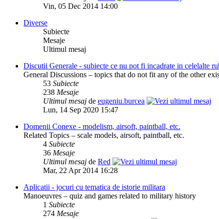
Vin, 05 Dec 2014 14:00
Diverse
Subiecte
Mesaje
Ultimul mesaj
Discutii Generale - subiecte ce nu pot fi incadrate in celelalte ru
General Discussions – topics that do not fit any of the other exi
53
Subiecte
238
Mesaje
Ultimul mesaj
de
eugeniu.burcea
Lun, 14 Sep 2020 15:47
Domenii Conexe - modelism, airsoft, paintball, etc.
Related Topics – scale models, airsoft, paintball, etc.
4
Subiecte
36
Mesaje
Ultimul mesaj
de
Red
Mar, 22 Apr 2014 16:28
Aplicatii - jocuri cu tematica de istorie militara
Manoeuvres – quiz and games related to military history
1
Subiecte
274
Mesaje