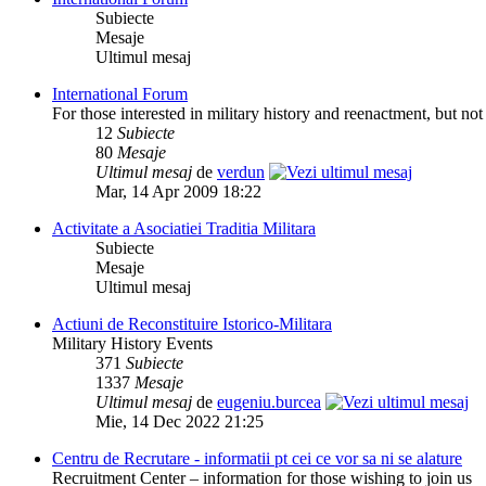
Subiecte
Mesaje
Ultimul mesaj
International Forum
For those interested in military history and reenactment, but no
12
Subiecte
80
Mesaje
Ultimul mesaj
de
verdun
Mar, 14 Apr 2009 18:22
Activitate a Asociatiei Traditia Militara
Subiecte
Mesaje
Ultimul mesaj
Actiuni de Reconstituire Istorico-Militara
Military History Events
371
Subiecte
1337
Mesaje
Ultimul mesaj
de
eugeniu.burcea
Mie, 14 Dec 2022 21:25
Centru de Recrutare - informatii pt cei ce vor sa ni se alature
Recruitment Center – information for those wishing to join us