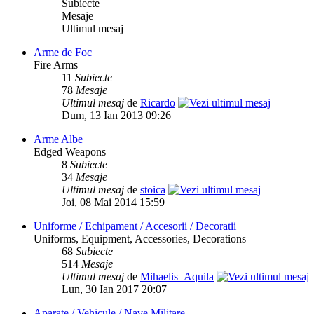
Subiecte
Mesaje
Ultimul mesaj
Arme de Foc
Fire Arms
11
Subiecte
78
Mesaje
Ultimul mesaj
de
Ricardo
Dum, 13 Ian 2013 09:26
Arme Albe
Edged Weapons
8
Subiecte
34
Mesaje
Ultimul mesaj
de
stoica
Joi, 08 Mai 2014 15:59
Uniforme / Echipament / Accesorii / Decoratii
Uniforms, Equipment, Accessories, Decorations
68
Subiecte
514
Mesaje
Ultimul mesaj
de
Mihaelis_Aquila
Lun, 30 Ian 2017 20:07
Aparate / Vehicule / Nave Militare