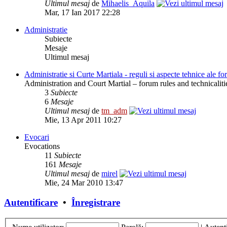
Ultimul mesaj
de
Mihaelis_Aquila
Mar, 17 Ian 2017 22:28
Administratie
Subiecte
Mesaje
Ultimul mesaj
Administratie si Curte Martiala - reguli si aspecte tehnice ale f
Administration and Court Martial – forum rules and technicaliti
3
Subiecte
6
Mesaje
Ultimul mesaj
de
tm_adm
Mie, 13 Apr 2011 10:27
Evocari
Evocations
11
Subiecte
161
Mesaje
Ultimul mesaj
de
mirel
Mie, 24 Mar 2010 13:47
Autentificare
•
Înregistrare