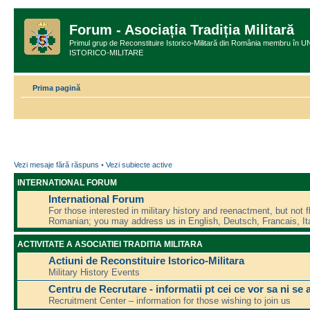
Forum - Asociația Tradiția Militară
Primul grup de Reconstituire Istorico-Militară din România membru
ISTORICO-MILITARE
Prima pagină
Vezi mesaje fără răspuns
•
Vezi subiecte active
INTERNATIONAL FORUM
International Forum
For those interested in military history and reenactment, but not f
Romanian; you may address us in English, Deutsch, Francais, Ita
ACTIVITATE A ASOCIATIEI TRADITIA MILITARA
Actiuni de Reconstituire Istorico-Militara
Military History Events
Centru de Recrutare - informatii pt cei ce vor sa ni se 
Recruitment Center – information for those wishing to join us