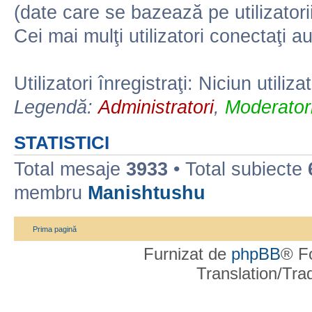
(date care se bazează pe utilizatorii
Cei mai mulţi utilizatori conectaţi a
Utilizatori înregistraţi: Niciun utiliza
Legendă:
Administratori
,
Moderatori
STATISTICI
Total mesaje
3933
• Total subiecte
membru
Manishtushu
Prima pagină
Furnizat de
phpBB
® F
Translation/Tr