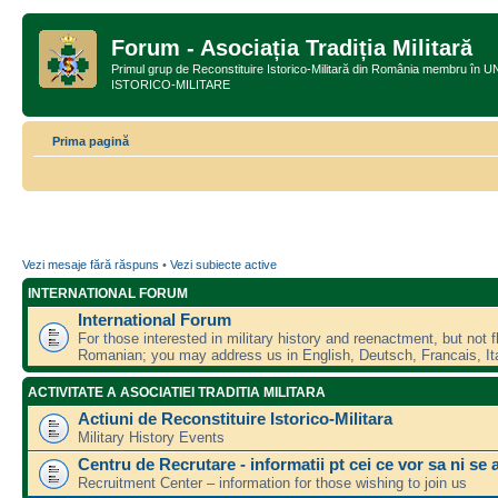
Forum - Asociația Tradiția Militară
Primul grup de Reconstituire Istorico-Militară din România membru
ISTORICO-MILITARE
Prima pagină
Vezi mesaje fără răspuns
•
Vezi subiecte active
INTERNATIONAL FORUM
International Forum
For those interested in military history and reenactment, but not f
Romanian; you may address us in English, Deutsch, Francais, Ita
ACTIVITATE A ASOCIATIEI TRADITIA MILITARA
Actiuni de Reconstituire Istorico-Militara
Military History Events
Centru de Recrutare - informatii pt cei ce vor sa ni se 
Recruitment Center – information for those wishing to join us