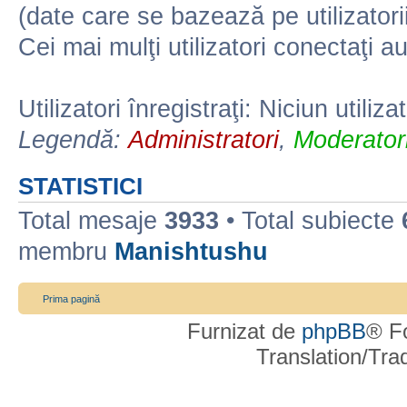
(date care se bazează pe utilizatorii
Cei mai mulţi utilizatori conectaţi a
Utilizatori înregistraţi: Niciun utiliza
Legendă:
Administratori
,
Moderatori
STATISTICI
Total mesaje
3933
• Total subiecte
membru
Manishtushu
Prima pagină
Furnizat de
phpBB
® F
Translation/Tr