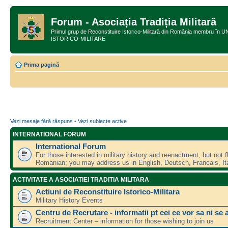
Forum - Asociația Tradiția Militară
Primul grup de Reconstituire Istorico-Militară din România membru
ISTORICO-MILITARE
Prima pagină
Vezi mesaje fără răspuns
•
Vezi subiecte active
INTERNATIONAL FORUM
International Forum
For those interested in military history and reenactment, but not f
Romanian; you may address us in English, Deutsch, Francais, Ita
ACTIVITATE A ASOCIATIEI TRADITIA MILITARA
Actiuni de Reconstituire Istorico-Militara
Military History Events
Centru de Recrutare - informatii pt cei ce vor sa ni se 
Recruitment Center – information for those wishing to join us