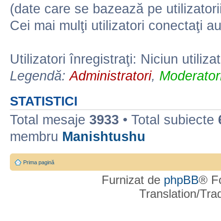
(date care se bazează pe utilizatorii
Cei mai mulţi utilizatori conectaţi a
Utilizatori înregistraţi: Niciun utiliza
Legendă:
Administratori
,
Moderatori
STATISTICI
Total mesaje
3933
• Total subiecte
membru
Manishtushu
Prima pagină
Furnizat de
phpBB
® F
Translation/Tr