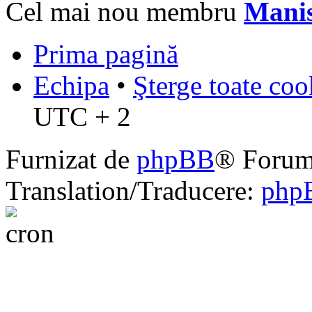
Cel mai nou membru
Mani
Prima pagină
Echipa
•
Şterge toate coo
UTC + 2
Furnizat de
phpBB
® Forum
Translation/Traducere:
php