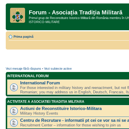
Forum - Asociația Tradiția Militară
Primul grup de Reconstituire Istorico-Militară din România membru
ISTORICO-MILITARE
Prima pagină
Vezi mesaje fără răspuns
•
Vezi subiecte active
INTERNATIONAL FORUM
International Forum
For those interested in military history and reenactment, but not f
Romanian; you may address us in English, Deutsch, Francais, Ita
ACTIVITATE A ASOCIATIEI TRADITIA MILITARA
Actiuni de Reconstituire Istorico-Militara
Military History Events
Centru de Recrutare - informatii pt cei ce vor sa ni se 
Recruitment Center – information for those wishing to join us