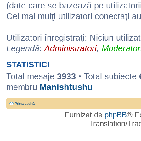
(date care se bazează pe utilizatorii
Cei mai mulţi utilizatori conectaţi a
Utilizatori înregistraţi: Niciun utiliza
Legendă:
Administratori
,
Moderatori
STATISTICI
Total mesaje
3933
• Total subiecte
membru
Manishtushu
Prima pagină
Furnizat de
phpBB
® F
Translation/Tr