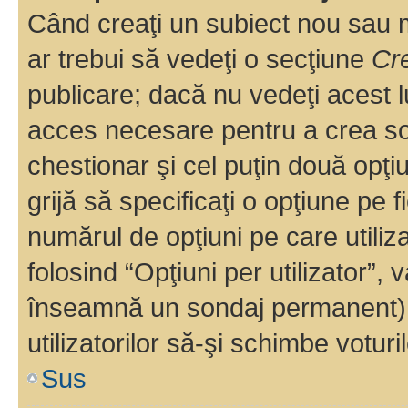
Când creaţi un subiect nou sau mo
ar trebui să vedeţi o secţiune
Cr
publicare; dacă nu vedeţi acest lu
acces necesare pentru a crea son
chestionar şi cel puţin două opţ
grijă să specificaţi o opţiune pe f
numărul de opţiuni pe care utiliza
folosind “Opţiuni per utilizator”, v
înseamnă un sondaj permanent) ş
utilizatorilor să-şi schimbe voturil
Sus