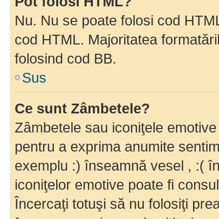
Pot folosi HTML?
Nu. Nu se poate folosi cod HTML c
cod HTML. Majoritatea formatăril
folosind cod BB.
Sus
Ce sunt Zâmbetele?
Zâmbetele sau iconiţele emotive s
pentru a exprima anumite sentim
exemplu :) înseamnă vesel , :( î
iconiţelor emotive poate fi consul
Încercaţi totuşi să nu folosiţi pr