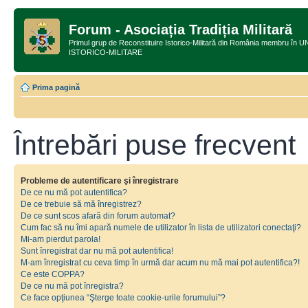
Forum - Asociația Tradiția Militară
Primul grup de Reconstituire Istorico-Militară din România membru
ISTORICO-MILITARE
Prima pagină
Întrebări puse frecvent
Probleme de autentificare şi înregistrare
De ce nu mă pot autentifica?
De ce trebuie să mă înregistrez?
De ce sunt scos afară din forum automat?
Cum fac să nu îmi apară numele de utilizator în lista de utilizatori conectaţi?
Mi-am pierdut parola!
Sunt înregistrat dar nu mă pot autentifica!
M-am înregistrat cu ceva timp în urmă dar acum nu mă mai pot autentifica?!
Ce este COPPA?
De ce nu mă pot înregistra?
Ce face opţiunea “Şterge toate cookie-urile forumului”?