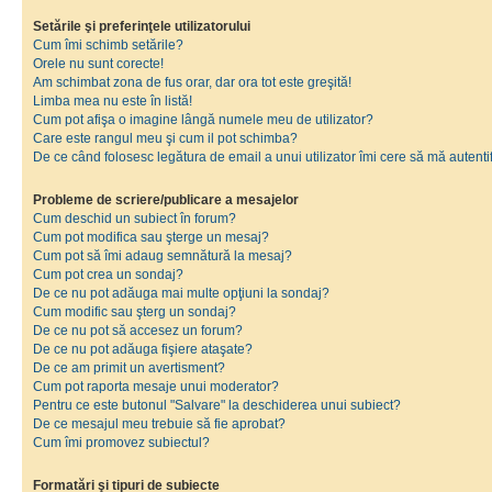
Setările şi preferinţele utilizatorului
Cum îmi schimb setările?
Orele nu sunt corecte!
Am schimbat zona de fus orar, dar ora tot este greşită!
Limba mea nu este în listă!
Cum pot afişa o imagine lângă numele meu de utilizator?
Care este rangul meu şi cum il pot schimba?
De ce când folosesc legătura de email a unui utilizator îmi cere să mă autenti
Probleme de scriere/publicare a mesajelor
Cum deschid un subiect în forum?
Cum pot modifica sau şterge un mesaj?
Cum pot să îmi adaug semnătură la mesaj?
Cum pot crea un sondaj?
De ce nu pot adăuga mai multe opţiuni la sondaj?
Cum modific sau şterg un sondaj?
De ce nu pot să accesez un forum?
De ce nu pot adăuga fişiere ataşate?
De ce am primit un avertisment?
Cum pot raporta mesaje unui moderator?
Pentru ce este butonul "Salvare" la deschiderea unui subiect?
De ce mesajul meu trebuie să fie aprobat?
Cum îmi promovez subiectul?
Formatări şi tipuri de subiecte