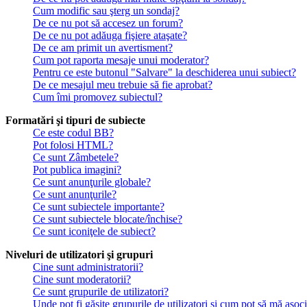
Cum modific sau şterg un sondaj?
De ce nu pot să accesez un forum?
De ce nu pot adăuga fişiere ataşate?
De ce am primit un avertisment?
Cum pot raporta mesaje unui moderator?
Pentru ce este butonul "Salvare" la deschiderea unui subiect?
De ce mesajul meu trebuie să fie aprobat?
Cum îmi promovez subiectul?
Formatări şi tipuri de subiecte
Ce este codul BB?
Pot folosi HTML?
Ce sunt Zâmbetele?
Pot publica imagini?
Ce sunt anunţurile globale?
Ce sunt anunţurile?
Ce sunt subiectele importante?
Ce sunt subiectele blocate/închise?
Ce sunt iconiţele de subiect?
Niveluri de utilizatori şi grupuri
Cine sunt administratorii?
Cine sunt moderatorii?
Ce sunt grupurile de utilizatori?
Unde pot fi găsite grupurile de utilizatori şi cum pot să mă asoc