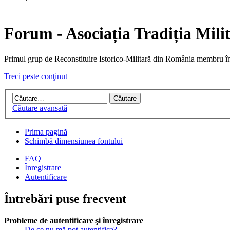
Forum - Asociația Tradiția Mili
Primul grup de Reconstituire Istorico-Militară din Români
Treci peste conţinut
Căutare avansată
Prima pagină
Schimbă dimensiunea fontului
FAQ
Înregistrare
Autentificare
Întrebări puse frecvent
Probleme de autentificare şi înregistrare
De ce nu mă pot autentifica?