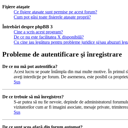
Fişiere ataşate
Ce fişiere ataşate sunt permise pe acest forum?
Cum pot găsi toate fişierele ataşate proprii?
Întrebări despre phpBB 3
Cine a scris acest program?
De ce nu este facilitatea X disponibilă?
Cu cine iau legătura pentru probleme juridice şi/sau abuzuri le
Probleme de autentificare şi înregistrare
De ce nu mă pot autentifica?
Acest lucru se poate întâmpla din mai multe motive. În primul rând
aveţi interdicţie pe forum. De asemenea, este posibil ca proprieta
Sus
De ce trebuie să mă înregistrez?
S-ar putea să nu fie nevoie, depinde de administratorul forumului
vizitatorilor cum ar fi imagini asociate, mesaje private, trimiter
Sus
De ce sunt scos afară din forum automat?