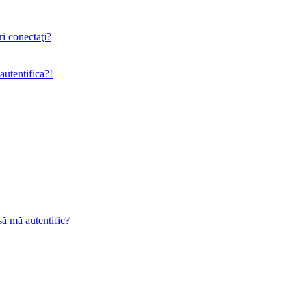
ri conectaţi?
utentifica?!
să mă autentific?