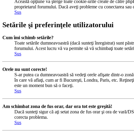
Această opţiune va şterge toate cookie-urile create de către php
proprietarul forumului. Dacă aveţi probleme cu conectarea sau de
Sus
Setările şi preferinţele utilizatorului
Cum îmi schimb setările?
Toate setările dumneavoastră (dacă sunteţi înregistrat) sunt păstra
forumului. Acest lucru vă va permite să vă schimbaţi toate setăril
Sus
Orele nu sunt corecte!
S-ar putea ca dumneavoastră să vedeţi orele afişate dintr-o zonă c
în care vă aflaţi, cum ar fi Bucureşti, Londra, Paris, etc. Reţineţi
este un moment bun să o faceţi.
Sus
Am schimbat zona de fus orar, dar ora tot este greşită!
Dacă sunteţi sigur că aţi setat zona de fus orar şi ora de vară/DS
corecta problema.
Sus