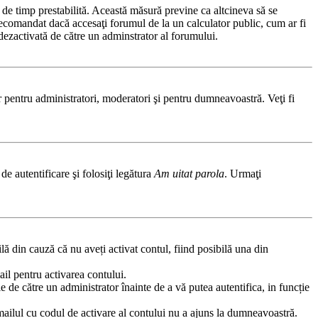
ă de timp prestabilită. Această măsură previne ca altcineva să se
 recomandat dacă accesaţi forumul de la un calculator public, cum ar fi
t dezactivată de către un adminstrator al forumului.
ar pentru administratori, moderatori şi pentru dumneavoastră. Veţi fi
de autentificare şi folosiţi legătura
Am uitat parola
. Urmaţi
ilă din cauză că nu aveți activat contul, fiind posibilă una din
ail pentru activarea contului.
fie de către un administrator înainte de a vă putea autentifica, in funcție
emailul cu codul de activare al contului nu a ajuns la dumneavoastră.