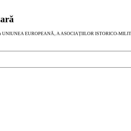
tară
a membru în UNIUNEA EUROPEANĂ‚ A ASOCIAȚIILOR ISTORICO-MIL