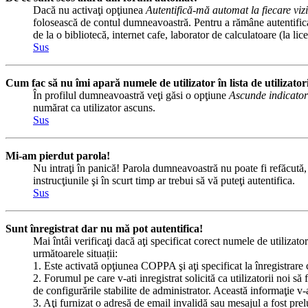
Dacă nu activaţi opţiunea
Autentifică-mă automat la fiecare vizi
folosească de contul dumneavoastră. Pentru a rămâne autentificat 
de la o bibliotecă, internet cafe, laborator de calculatoare (la l
Sus
Cum fac să nu îmi apară numele de utilizator în lista de utilizator
În profilul dumneavoastră veţi găsi o opţiune
Ascunde indicator
numărat ca utilizator ascuns.
Sus
Mi-am pierdut parola!
Nu intraţi în panică! Parola dumneavoastră nu poate fi refăcută, d
instrucţiunile şi în scurt timp ar trebui să vă puteţi autentifica.
Sus
Sunt înregistrat dar nu mă pot autentifica!
Mai întâi verificaţi dacă aţi specificat corect numele de utilizato
următoarele situații:
1. Este activată opţiunea COPPA şi aţi specificat la înregistrare 
2. Forumul pe care v-ati inregistrat solicită ca utilizatorii noi să
de configurările stabilite de administrator. Această informaţie v-a
3. Aţi furnizat o adresă de email invalidă sau mesajul a fost pre