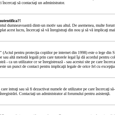
i încercaţi să contactaţi un administrator.
utentifica?!
 contul dumneavoastră dintr-un motiv sau altul. De asemenea, multe forumur
 acest lucru, încercaţi să vă înregistraţi din nou şi să vă implicaţi mai 
tul pentru protecţia copiilor pe internet din 1998) este o lege din State
lor sau altă metodă legală prin care tutorele legal îşi dă acordul pentru c
 - ca un utilizator ce se înregistrează - sau acestui site pe care încercaţi
ste un punct de contact pentru implicaţii legale de orice fel cu excepţia 
e care intraţi sau să fi dezactivat numele de utilizator pe care încercaţi să
 înregistrări. Contactaţi un administrator al forumului pentru asistenţă.