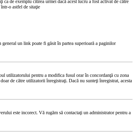
i ca de exemplu citirea urmei dacă acest lucru a fost activat de către
tr-o astfel de sitaţie
n general un link poate fi găsit în partea superioară a paginilor
noul utilizatorului pentru a modifica fusul orar în concordanţă cu zona
oar de către utilizatorii înregistraţi. Dacă nu sunteţi înregistrat, acesta
rverului este incorect. Vă rugăm să contactaţi un administrator pentru a