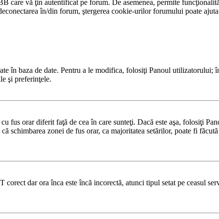
BB care vă ţin autentificat pe forum. De asemenea, permite funcţionalităţ
conectarea în/din forum, ştergerea cookie-urilor forumului poate ajuta în
te în baza de date. Pentru a le modifica, folosiţi Panoul utilizatorului; î
e şi preferinţele.
u fus orar diferit faţă de cea în care sunteţi. Dacă este aşa, folosiţi Pa
 că schimbarea zonei de fus orar, ca majoritatea setărilor, poate fi făcută d
T corect dar ora înca este încă incorectă, atunci tipul setat pe ceasul se