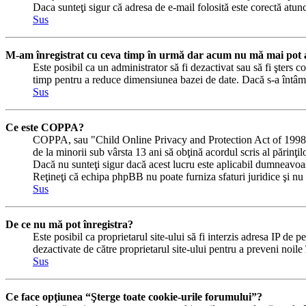
Daca sunteţi sigur că adresa de e-mail folosită este corectă atunc
Sus
M-am înregistrat cu ceva timp în urmă dar acum nu mă mai pot a
Este posibil ca un administrator să fi dezactivat sau să fi şters
timp pentru a reduce dimensiunea bazei de date. Dacă s-a întâmplat
Sus
Ce este COPPA?
COPPA, sau "Child Online Privacy and Protection Act of 1998" (Ac
de la minorii sub vârsta 13 ani să obţină acordul scris al părinţi
Dacă nu sunteţi sigur dacă acest lucru este aplicabil dumneavoastră
Reţineţi că echipa phpBB nu poate furniza sfaturi juridice şi nu e
Sus
De ce nu mă pot înregistra?
Este posibil ca proprietarul site-ului să fi interzis adresa IP de p
dezactivate de către proprietarul site-ului pentru a preveni noile
Sus
Ce face opţiunea “Şterge toate cookie-urile forumului”?