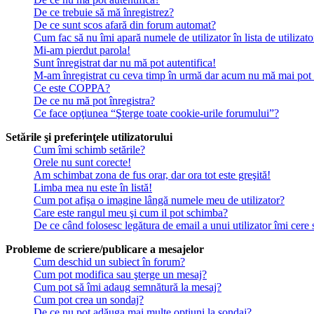
De ce trebuie să mă înregistrez?
De ce sunt scos afară din forum automat?
Cum fac să nu îmi apară numele de utilizator în lista de utilizato
Mi-am pierdut parola!
Sunt înregistrat dar nu mă pot autentifica!
M-am înregistrat cu ceva timp în urmă dar acum nu mă mai pot a
Ce este COPPA?
De ce nu mă pot înregistra?
Ce face opţiunea “Şterge toate cookie-urile forumului”?
Setările şi preferinţele utilizatorului
Cum îmi schimb setările?
Orele nu sunt corecte!
Am schimbat zona de fus orar, dar ora tot este greşită!
Limba mea nu este în listă!
Cum pot afişa o imagine lângă numele meu de utilizator?
Care este rangul meu şi cum il pot schimba?
De ce când folosesc legătura de email a unui utilizator îmi cere 
Probleme de scriere/publicare a mesajelor
Cum deschid un subiect în forum?
Cum pot modifica sau şterge un mesaj?
Cum pot să îmi adaug semnătură la mesaj?
Cum pot crea un sondaj?
De ce nu pot adăuga mai multe opţiuni la sondaj?