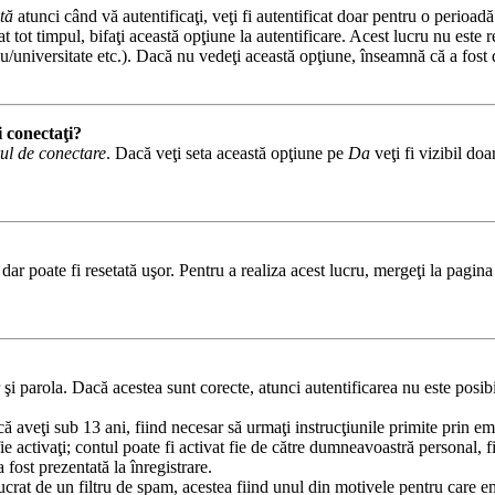
tă
atunci când vă autentificaţi, veţi fi autentificat doar pentru o perioad
tot timpul, bifaţi această opţiune la autentificare. Acest lucru nu este
iceu/universitate etc.). Dacă nu vedeţi această opţiune, înseamnă că a fos
i conectaţi?
ul de conectare
. Dacă veţi seta această opţiune pe
Da
veţi fi vizibil do
ar poate fi resetată uşor. Pentru a realiza acest lucru, mergeţi la pagina 
r şi parola. Dacă acestea sunt corecte, atunci autentificarea nu este posib
că aveţi sub 13 ani, fiind necesar să urmaţi instrucţiunile primite prin em
 fie activaţi; contul poate fi activat fie de către dumneavoastră personal, 
 fost prezentată la înregistrare.
lucrat de un filtru de spam, acestea fiind unul din motivele pentru care 