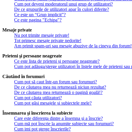
Cum pot deveni moderatorul unui grup de utilizatori?
De ce grupurile de utilizatori apar în culori diferite?
Ce este un “Grup implicit”?
Ce este pagina "Echipa"?
Mesaje private
Nu pot trimite mesaje private!
Tot primesc mesaje private nedorite!
Am primit spam-uri sau mesaje abuzive de la cineva din forum!
Prieteni şi persoane neagreate
Ce este lista de prieteni şi persoane neagreate?
Cum pot adăuga/şterge utilizatori în listele mele de prieteni sa
Căutând în forumuri
Cum pot să caut într-un forum sau forumuri?
De ce căutarea mea nu returnează niciun rezultat?
De ce căutarea mea returnează o pagină goală!?
Cum pot căuta utilizatori?
Cum pot găsi mesajele şi subiectele mele?
Însemnarea şi înscrierea la subiecte
Care este diferenţa dintre a însemna şi a înscrie?
Cum mă pot înscrie la anumite subiecte sau forumuri?
Cum imi pot şterge înscrierile?