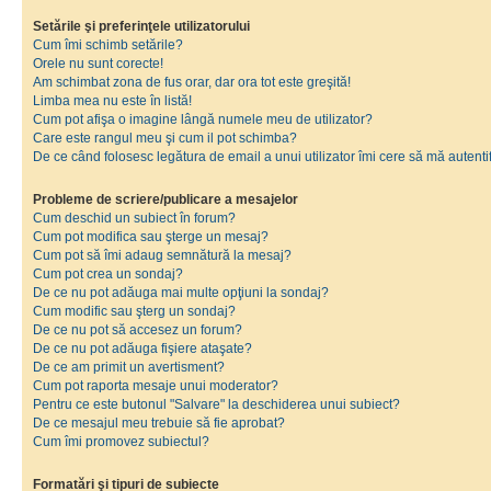
Setările şi preferinţele utilizatorului
Cum îmi schimb setările?
Orele nu sunt corecte!
Am schimbat zona de fus orar, dar ora tot este greşită!
Limba mea nu este în listă!
Cum pot afişa o imagine lângă numele meu de utilizator?
Care este rangul meu şi cum il pot schimba?
De ce când folosesc legătura de email a unui utilizator îmi cere să mă autenti
Probleme de scriere/publicare a mesajelor
Cum deschid un subiect în forum?
Cum pot modifica sau şterge un mesaj?
Cum pot să îmi adaug semnătură la mesaj?
Cum pot crea un sondaj?
De ce nu pot adăuga mai multe opţiuni la sondaj?
Cum modific sau şterg un sondaj?
De ce nu pot să accesez un forum?
De ce nu pot adăuga fişiere ataşate?
De ce am primit un avertisment?
Cum pot raporta mesaje unui moderator?
Pentru ce este butonul "Salvare" la deschiderea unui subiect?
De ce mesajul meu trebuie să fie aprobat?
Cum îmi promovez subiectul?
Formatări şi tipuri de subiecte