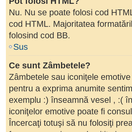
Pot folosi HTML?
Nu. Nu se poate folosi cod HTML c
cod HTML. Majoritatea formatăril
folosind cod BB.
Sus
Ce sunt Zâmbetele?
Zâmbetele sau iconiţele emotive s
pentru a exprima anumite sentim
exemplu :) înseamnă vesel , :( î
iconiţelor emotive poate fi consul
Încercaţi totuşi să nu folosiţi pr