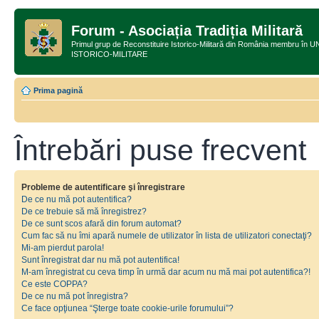
Forum - Asociația Tradiția Militară
Primul grup de Reconstituire Istorico-Militară din România membru
ISTORICO-MILITARE
Prima pagină
Întrebări puse frecvent
Probleme de autentificare şi înregistrare
De ce nu mă pot autentifica?
De ce trebuie să mă înregistrez?
De ce sunt scos afară din forum automat?
Cum fac să nu îmi apară numele de utilizator în lista de utilizatori conectaţi?
Mi-am pierdut parola!
Sunt înregistrat dar nu mă pot autentifica!
M-am înregistrat cu ceva timp în urmă dar acum nu mă mai pot autentifica?!
Ce este COPPA?
De ce nu mă pot înregistra?
Ce face opţiunea “Şterge toate cookie-urile forumului”?