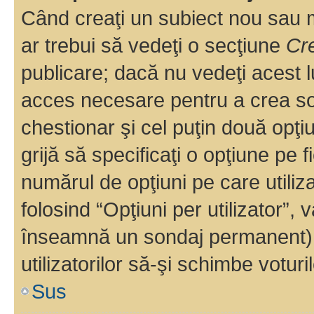
Când creaţi un subiect nou sau mo
ar trebui să vedeţi o secţiune
Cr
publicare; dacă nu vedeţi acest lu
acces necesare pentru a crea son
chestionar şi cel puţin două opţ
grijă să specificaţi o opţiune pe f
numărul de opţiuni pe care utiliza
folosind “Opţiuni per utilizator”, v
înseamnă un sondaj permanent) ş
utilizatorilor să-şi schimbe voturil
Sus