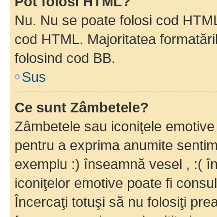
Pot folosi HTML?
Nu. Nu se poate folosi cod HTML c
cod HTML. Majoritatea formatăril
folosind cod BB.
Sus
Ce sunt Zâmbetele?
Zâmbetele sau iconiţele emotive s
pentru a exprima anumite sentim
exemplu :) înseamnă vesel , :( î
iconiţelor emotive poate fi consul
Încercaţi totuşi să nu folosiţi pr