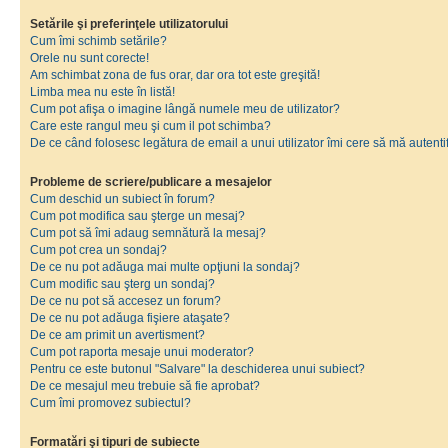
Setările şi preferinţele utilizatorului
Cum îmi schimb setările?
Orele nu sunt corecte!
Am schimbat zona de fus orar, dar ora tot este greşită!
Limba mea nu este în listă!
Cum pot afişa o imagine lângă numele meu de utilizator?
Care este rangul meu şi cum il pot schimba?
De ce când folosesc legătura de email a unui utilizator îmi cere să mă autenti
Probleme de scriere/publicare a mesajelor
Cum deschid un subiect în forum?
Cum pot modifica sau şterge un mesaj?
Cum pot să îmi adaug semnătură la mesaj?
Cum pot crea un sondaj?
De ce nu pot adăuga mai multe opţiuni la sondaj?
Cum modific sau şterg un sondaj?
De ce nu pot să accesez un forum?
De ce nu pot adăuga fişiere ataşate?
De ce am primit un avertisment?
Cum pot raporta mesaje unui moderator?
Pentru ce este butonul "Salvare" la deschiderea unui subiect?
De ce mesajul meu trebuie să fie aprobat?
Cum îmi promovez subiectul?
Formatări şi tipuri de subiecte