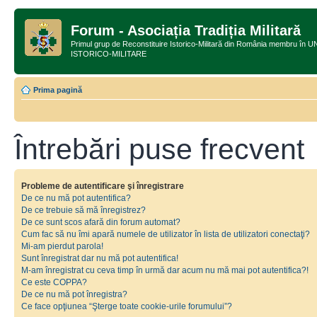
Forum - Asociația Tradiția Militară
Primul grup de Reconstituire Istorico-Militară din România membru
ISTORICO-MILITARE
Prima pagină
Întrebări puse frecvent
Probleme de autentificare şi înregistrare
De ce nu mă pot autentifica?
De ce trebuie să mă înregistrez?
De ce sunt scos afară din forum automat?
Cum fac să nu îmi apară numele de utilizator în lista de utilizatori conectaţi?
Mi-am pierdut parola!
Sunt înregistrat dar nu mă pot autentifica!
M-am înregistrat cu ceva timp în urmă dar acum nu mă mai pot autentifica?!
Ce este COPPA?
De ce nu mă pot înregistra?
Ce face opţiunea “Şterge toate cookie-urile forumului”?