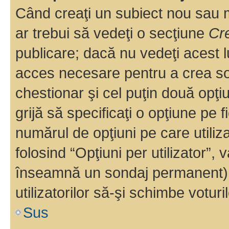
Când creaţi un subiect nou sau mo
ar trebui să vedeţi o secţiune
Cr
publicare; dacă nu vedeţi acest lu
acces necesare pentru a crea son
chestionar şi cel puţin două opţ
grijă să specificaţi o opţiune pe f
numărul de opţiuni pe care utiliza
folosind “Opţiuni per utilizator”, v
înseamnă un sondaj permanent) ş
utilizatorilor să-şi schimbe voturil
Sus