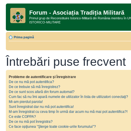
Forum - Asociația Tradiția Militară
Primul grup de Reconstituire Istorico-Militară din România membru
ISTORICO-MILITARE
Prima pagină
Întrebări puse frecvent
Probleme de autentificare şi înregistrare
De ce nu mă pot autentifica?
De ce trebuie să mă înregistrez?
De ce sunt scos afară din forum automat?
Cum fac să nu îmi apară numele de utilizator în lista de utilizatori conectaţi?
Mi-am pierdut parola!
Sunt înregistrat dar nu mă pot autentifica!
M-am înregistrat cu ceva timp în urmă dar acum nu mă mai pot autentifica?!
Ce este COPPA?
De ce nu mă pot înregistra?
Ce face opţiunea “Şterge toate cookie-urile forumului”?