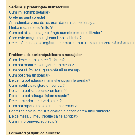
Setările şi preferinţele utilizatorului
Cum îmi schimb setările?
Orele nu sunt corecte!
Am schimbat zona de fus orar, dar ora tot este greşită!
Limba mea nu este în listă!
Cum pot afişa o imagine lângă numele meu de utilizator?
Care este rangul meu şi cum il pot schimba?
De ce când folosesc legătura de email a unui utilizator îmi cere să mă autenti
Probleme de scriere/publicare a mesajelor
Cum deschid un subiect în forum?
Cum pot modifica sau şterge un mesaj?
Cum pot să îmi adaug semnătură la mesaj?
Cum pot crea un sondaj?
De ce nu pot adăuga mai multe opţiuni la sondaj?
Cum modific sau şterg un sondaj?
De ce nu pot să accesez un forum?
De ce nu pot adăuga fişiere ataşate?
De ce am primit un avertisment?
Cum pot raporta mesaje unui moderator?
Pentru ce este butonul "Salvare" la deschiderea unui subiect?
De ce mesajul meu trebuie să fie aprobat?
Cum îmi promovez subiectul?
Formatări şi tipuri de subiecte