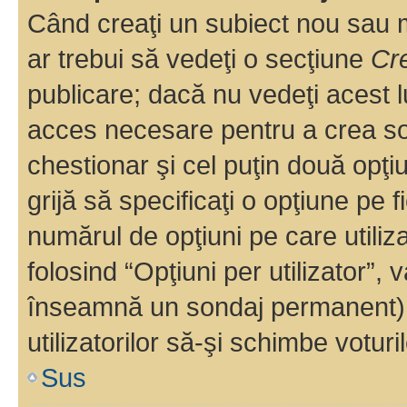
Când creaţi un subiect nou sau mo
ar trebui să vedeţi o secţiune
Cr
publicare; dacă nu vedeţi acest lu
acces necesare pentru a crea son
chestionar şi cel puţin două opţ
grijă să specificaţi o opţiune pe f
numărul de opţiuni pe care utiliza
folosind “Opţiuni per utilizator”, v
înseamnă un sondaj permanent) ş
utilizatorilor să-şi schimbe voturil
Sus