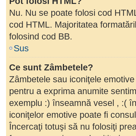
Pot folosi HTML?
Nu. Nu se poate folosi cod HTML c
cod HTML. Majoritatea formatăril
folosind cod BB.
Sus
Ce sunt Zâmbetele?
Zâmbetele sau iconiţele emotive s
pentru a exprima anumite sentim
exemplu :) înseamnă vesel , :( î
iconiţelor emotive poate fi consul
Încercaţi totuşi să nu folosiţi pr