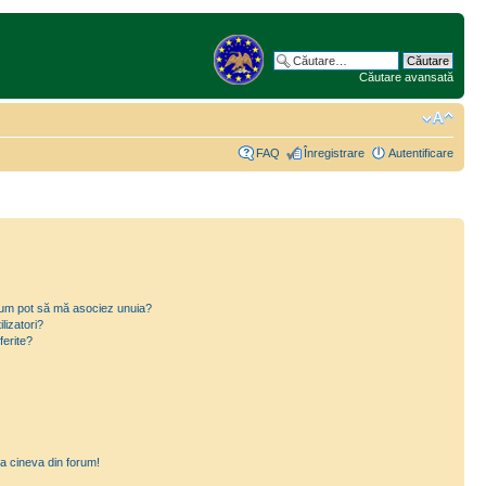
Căutare avansată
FAQ
Înregistrare
Autentificare
i cum pot să mă asociez unuia?
lizatori?
ferite?
a cineva din forum!