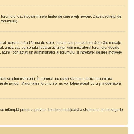
ul forumului dacă poate instala limba de care aveţi nevoie. Dacă pachetul de
r forumului)
eral acestea luând forma de stele, blocuri sau puncte indicând câte mesaje
, unică sau personală fiecărui utilizator. Administratorul forumului decide
 atunci contactaţi un administrator al forumului şi întrebaţi-l despre motivele
rii şi administratorii). În general, nu puteţi schimba direct denumirea
eşte rangul. Majoritatea forumurilor nu vor tolera acest lucru şi moderatorii
lucru se întâmplă pentru a preveni folosirea maliţioasă a sistemului de mesagerie