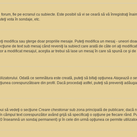
orum, fie pe ecranul cu subiecte. Este posibil să vi se ceară să vă înregistraţi înain
teţi vota în sondaje, etc.
uteţi modifica sau şterge doar propriile mesaje. Puteţi modifica un mesaj - uneori d
cţiune de text sub mesaj când reveniţi la subiect care arată de câte ori aţi modific
a modificat mesajul, aceştia ar trebui să lase un mesaj în care să spună ce şi de ce
lizatorului. Odată ce semnătura este creată, puteţi să bifaţi opţiunea
Ataşează o s
unea corespunzătoare din profil. Dacă procedaţi astfel, puteţi să preveniţi adăug
bui să vedeţi o secţiune
Creare chestionar
sub zona principală de publicare; dacă nu
 în câmpul text corespunzător având grijă să specificaţi o opţiune pe fiecare rând. Put
lui (0 înseamnă un sondaj permanent) şi în cele din urmă opţiunea ce permite utilizator