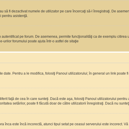
 sau să fi dezactivat numele de utilizator pe care încercaţi să-l înregistraţi. De aseme
i pentru asistenţă.
 autentificat pe forum. De asemenea, permite funcţionalităţi ca de exemplu citirea u
rilor forumului poate ajuta într-o astfel de sitaţie
 date. Pentru a le modifica, folosiţi Panoul utilizatorului; în general un link poate f
erit faţă de cea în care sunteţi. Dacă este aşa, folosiţi Panoul utilizatorului pentru 
itatea setărilor, poate fi făcută doar de către utilizatorii înregistraţi. Dacă nu sunte
ora înca este încă incorectă, atunci tipul setat pe ceasul serverului este incorect. 