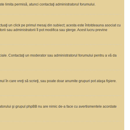
te limita permisă, atunci contactaţi administratorul forumului.
ctuaţi un click pe primul mesaj din subiect; acesta este întotdeauna asociat cu
rii sau administratorii îl pot modifica sau şterge. Acest lucru previne
peciale. Contactaţi un moderator sau administratorul forumului pentru a vă da
ul în care vreţi să scrieţi, sau poate doar anumite grupuri pot ataşa fişiere.
tratorului şi grupul phpBB nu are nimic de-a face cu avertismentele acordate