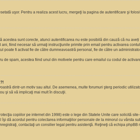
setată uşor. Pentru a realiza acest lucru, mergeţi la pagina de autentificare şi folosi
acă acestea sunt corecte, atunci autentificarea nu este posibilă din cauză că nu aveți a
 ani, fiind necesar să urmaţi instrucţiunile primite prin email pentru activarea contul
contul poate fi activat fie de către dumneavoastră personal, fie de către un administrato
filtru de spam, acestea fiind unul din motivele pentru care emailul cu codul de activ
a?!
avoastră dintr-un motiv sau altul. De asemenea, multe forumuri şterg periodic utiliza
u şi să vă implicaţi mai mult în discuţii.
cţia copiilor pe internet din 1998) este o lege din Statele Unite care solicită site-
gal îşi dă acordul pentru colectarea informaţiilor personale de la minorul cu vârsta 
 înregistraţi, contactaţi un consilier legal pentru asistenţă. Reţineţi că echipa phpBB 