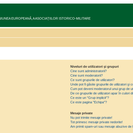
ru în UNIUNEA EUROPEANĂ‚ A ASOCIAȚIILOR ISTORICO-MILITARE
Niveluri de utilizatori şi grupuri
Cine sunt administratorii?
Cine sunt moderatorii?
Ce sunt grupurile de utilizatori?
Unde pot fi găsite grupurile de utilizatori ş
Cum pot deveni moderatorul unui grup de uti
De ce grupurile de utilizatori apar în culori di
Ce este un “Grup implicit”?
Ce este pagina "Echipa"?
Mesaje private
Nu pot trimite mesaje private!
Tot primesc mesaje private nedorite!
Am primit spam-uri sau mesaje abuzive de l