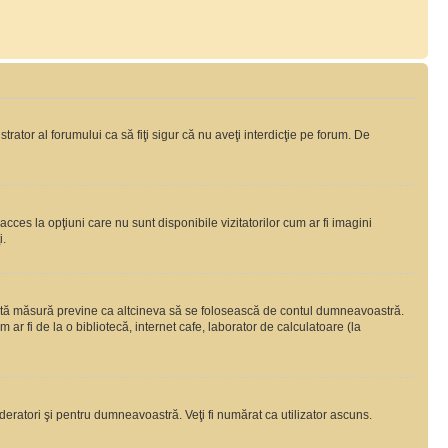
rator al forumului ca să fiţi sigur că nu aveţi interdicţie pe forum. De
ces la opţiuni care nu sunt disponibile vizitatorilor cum ar fi imagini
i.
ceastă măsură previne ca altcineva să se folosească de contul dumneavoastră.
ar fi de la o bibliotecă, internet cafe, laborator de calculatoare (la
moderatori şi pentru dumneavoastră. Veţi fi numărat ca utilizator ascuns.