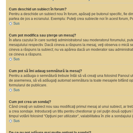
Cum deschid un subiect în forum?
Pentru a deschide un subiect nou în forum, apăsaţi pe butonul specific, fie din f
partea de jos a ecranului. Exemplu: Puteţi crea subiecte noi în acest forum, Pu
Sus
Cum pot modifica sau şterge un mesaj?
În afara cazului în care sunteţi administratorul sau moderatorul forumului, p
mesajulului respectiv. Dacă cineva a răspuns la mesaj, veţi observa o mică se
cineva a răspuns la subiect; nu va apărea dacă un moderator sau administrator 
ce cineva a răspuns.
Sus
Cum pot să îmi adaug semnătură la mesaj?
Pentru a adăuga o semnătură trebuie întâi să vă creaţi una folosind Panoul uti
de asemenea, să vă adăugaţi automat semnătura la toate mesajele bifând opţi
formularul de publicare.
Sus
Cum pot crea un sondaj?
Când creaţi un subiect nou sau modificaţi primul mesaj al unui subiect, ar tre
a crea sondaje. Introduceţi un titlu pentru chestionar şi cel puţin două opţiuni
timpul votării folosind “Opţiuni per utilizator”, valabilitatea în zile a sondaju
Sus
De ce nu pot adăuga mai multe opţiuni la sondaj?