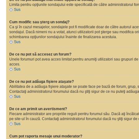
Limita pentru opţiunile sondajului este specificată de către administratorul fo
Sus
Cum modific sau şterg un sondaj?
Ca şi în cazul mesajelor, sondajele pot fi modificate doar de către autorul ac
sondajul. Dacă nimeni nu a votat, atunci utilizatorii pot şterge sau modifica o
schimbarea opţiunilor sondajului înainte de finalizarea acestuia.
Sus
De ce nu pot să accesez un forum?
Unele forumuri pot avea acces limitat pentru anumiţi utilizatori sau grupuri de
acces.
Sus
De ce nu pot adăuga fişiere ataşate?
Abilitatea de a adăuga fişiere ataşate se poate face pe bază de forum, grup, sau
Contactaţi administratorul forumului dacă nu ştiţi sigur de ce nu puteţi adăuga 
Sus
De ce am primit un avertisment?
Fiecare administrator are propriile reguli pentru forumul său. Dacă aţi încălc
pe site-ul în cauză. Contactaţi administratorul forumului dacă nu ştiţi sigur de 
Sus
Cum pot raporta mesaje unui moderator?