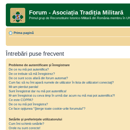
Forum - Asociația Tradiția Militară
Primul grup de Reconstituire Istorico-Militară din România memb
Prima pagină
Întrebări puse frecvent
Probleme de autentificare şi înregistrare
De ce nu mă pot autentifica?
De ce trebuie să mă înregistrez?
De ce sunt scos afară din forum automat?
Cum fac să nu îmi apară numele de utilizator în lista de utilizatori conectaţi?
Mi-am pierdut parola!
Sunt înregistrat dar nu mă pot autentifica!
M-am înregistrat cu ceva timp în urmă dar acum nu mă mai pot autentifica?!
Ce este COPPA?
De ce nu mă pot înregistra?
Ce face opţiunea “Şterge toate cookie-urile forumului”?
Setările şi preferinţele utilizatorului
Cum îmi schimb setările?
Orele nu sunt corecte!