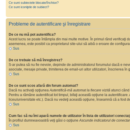
Ce sunt subiectele blocate/închise?
Ce sunt iconiţele de subiect?
Probleme de autentificare şi înregistrare
De ce nu mă pot autentifica?
Acest lucru se poate întâmpla din mai multe motive. În primul rând verificaţi dac
asemenea, este posibil ca proprietarul site-ului să aibă o eroare de configura
Sus
De ce trebuie să mă înregistrez?
S-ar putea să nu fie nevoie, depinde de administratorul forumului dacă e nevoie
asociate, mesaje private, trimiterea de email-uri altor utilizatori, înscrierea
Sus
De ce sunt scos afară din forum automat?
Dacă nu activaţi opţiunea
Autentifică-mă automat la fiecare vizită
atunci când 
Pentru a rămâne autentificat tot timpul, bifaţi această opţiune la autentificare
liceu/universitate etc.). Dacă nu vedeţi această opţiune, înseamnă că a fost d
Sus
Cum fac să nu îmi apară numele de utilizator în lista de utilizatori conectaţ
În profilul dumneavoastră veţi găsi o opţiune
Ascunde indicatorul de conecta
Sus