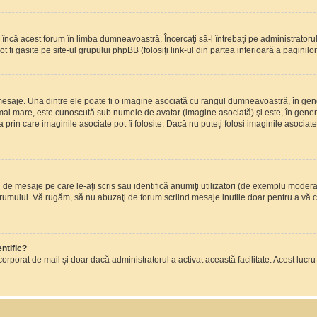
încă acest forum în limba dumneavoastră. Încercaţi să-l întrebaţi pe administrator
t fi gasite pe site-ul grupului phpBB (folosiţi link-ul din partea inferioară a paginilo
mesaje. Una dintre ele poate fi o imagine asociată cu rangul dumneavoastră, în gen
mai mare, este cunoscută sub numele de avatar (imagine asociată) şi este, în general
prin care imaginile asociate pot fi folosite. Dacă nu puteţi folosi imaginile asociate,
 mesaje pe care le-aţi scris sau identifică anumiţi utilizatori (de exemplu moderato
orumului. Vă rugăm, să nu abuzaţi de forum scriind mesaje inutile doar pentru a vă cr
ntific?
ul încorporat de mail şi doar dacă administratorul a activat această facilitate. Acest 