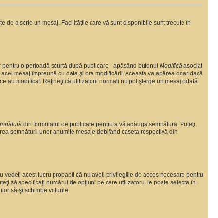
te de a scrie un mesaj. Facilităţile care vă sunt disponibile sunt trecute în
oar pentru o perioadă scurtă după publicare - apăsând butonul
Modifică
asociat
at acel mesaj împreună cu data şi ora modificării. Aceasta va apărea doar dacă
 au modificat. Reţineţi că utilizatorii normali nu pot şterge un mesaj odată
emnătură
din formularul de publicare pentru a vă adăuga semnătura. Puteţi,
area semnăturii unor anumite mesaje debifând caseta respectivă din
 vedeţi acest lucru probabil că nu aveţi privilegiile de acces necesare pentru
eţi să specificaţi numărul de opţiuni pe care utilizatorul le poate selecta în
ilor să-şi schimbe voturile.