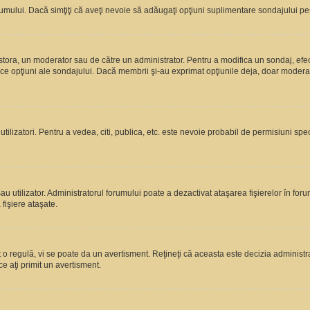
rumului. Dacă simţiţi că aveţi nevoie să adăugaţi opţiuni suplimentare sondajului pes
estora, un moderator sau de către un administrator. Pentru a modifica un sondaj, efe
rice opţiuni ale sondajului. Dacă membrii şi-au exprimat opţiunile deja, doar moderato
 utilizatori. Pentru a vedea, citi, publica, etc. este nevoie probabil de permisiuni s
 utilizator. Administratorul forumului poate a dezactivat ataşarea fişierelor în forum
fişiere ataşate.
at o regulă, vi se poate da un avertisment. Reţineţi că aceasta este decizia adminis
ce aţi primit un avertisment.