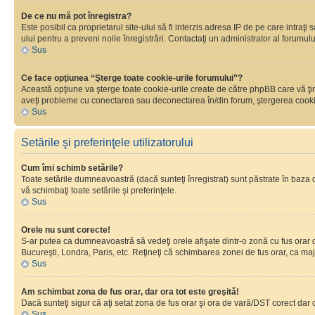
De ce nu mă pot înregistra?
Este posibil ca proprietarul site-ului să fi interzis adresa IP de pe care intraţi
ului pentru a preveni noile înregistrări. Contactaţi un administrator al forumulu
Sus
Ce face opţiunea “Şterge toate cookie-urile forumului”?
Această opţiune va şterge toate cookie-urile create de către phpBB care vă ţin
aveţi probleme cu conectarea sau deconectarea în/din forum, ştergerea cookie-u
Sus
Setările şi preferinţele utilizatorului
Cum îmi schimb setările?
Toate setările dumneavoastră (dacă sunteţi înregistrat) sunt păstrate în baza de
vă schimbaţi toate setările şi preferinţele.
Sus
Orele nu sunt corecte!
S-ar putea ca dumneavoastră să vedeţi orele afişate dintr-o zonă cu fus orar dif
Bucureşti, Londra, Paris, etc. Reţineţi că schimbarea zonei de fus orar, ca major
Sus
Am schimbat zona de fus orar, dar ora tot este greşită!
Dacă sunteţi sigur că aţi setat zona de fus orar şi ora de vară/DST corect dar 
Sus