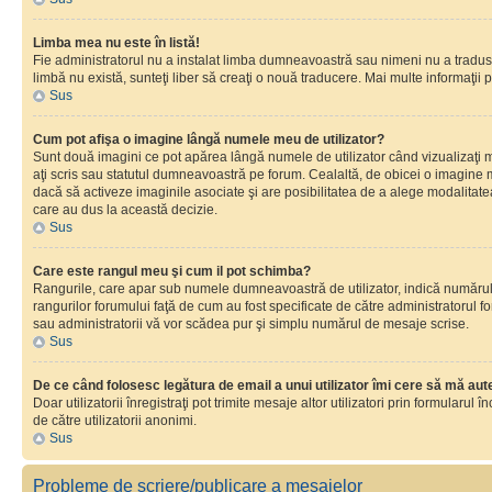
Limba mea nu este în listă!
Fie administratorul nu a instalat limba dumneavoastră sau nimeni nu a tradus 
limbă nu există, sunteţi liber să creaţi o nouă traducere. Mai multe informaţii po
Sus
Cum pot afişa o imagine lângă numele meu de utilizator?
Sunt două imagini ce pot apărea lângă numele de utilizator când vizualizaţi 
aţi scris sau statutul dumneavoastră pe forum. Cealaltă, de obicei o imagine 
dacă să activeze imaginile asociate şi are posibilitatea de a alege modalitatea 
care au dus la această decizie.
Sus
Care este rangul meu şi cum il pot schimba?
Rangurile, care apar sub numele dumneavoastră de utilizator, indică numărul de
rangurilor forumului faţă de cum au fost specificate de către administratorul f
sau administratorii vă vor scădea pur şi simplu numărul de mesaje scrise.
Sus
De ce când folosesc legătura de email a unui utilizator îmi cere să mă aute
Doar utilizatorii înregistraţi pot trimite mesaje altor utilizatori prin formular
de către utilizatorii anonimi.
Sus
Probleme de scriere/publicare a mesajelor