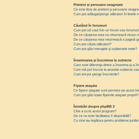
Prieteni şi persoane neagreate
Ce este lista de prieteni şi persoane neagr
Cum pot adăuga/şterge utilizatori în listel
Căutând în forumuri
Cum pot să caut într-un forum sau forumuri
De ce căutarea mea nu returnează niciun re
De ce căutarea mea returnează o pagină g
Cum pot căuta utilizatori?
Cum pot găsi mesajele şi subiectele mele?
Însemnarea şi înscrierea la subiecte
Care este diferenţa dintre a însemna şi a în
Cum mă pot înscrie la anumite subiecte sau
Cum imi pot şterge înscrierile?
Fişiere ataşate
Ce fişiere ataşate sunt permise pe acest f
Cum pot găsi toate fişierele ataşate proprii?
Întrebări despre phpBB 3
Cine a scris acest program?
De ce nu este facilitatea X disponibilă?
Cu cine iau legătura pentru probleme juridi