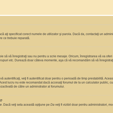
ă aţi specificat corect numele de utilizator şi parola. Dacă da, contactaţi un administ
re ce trebuie reparată.
 să vă înregistraţi sau nu pentru a scrie mesaje. Oricum, înregistrarea vă va oferi ac
 în grupuri etc. Durează doar câteva momente, aşa că vă recomandăm să vă înregistraţ
vă autentificaţi, veţi fi autentificat doar pentru o perioadă de timp prestabilită. A
. Acest lucru nu este recomandat dacă accesaţi forumul de la un calculator public, cum 
ezactivată de către un adminstrator al forumului.
i?
re
. Dacă veţi seta această opţiune pe
Da
veţi fi vizibil doar pentru administratori, 