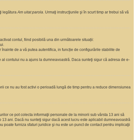
ţi legătura
Am uitat parola
. Urmaţi instrucţiunile şi în scurt timp ar trebui să vă
ctivat contul, fiind posibilă una din următoarele situații:
ui.
r înainte de a vă putea autentifica, in funcție de configurările stabilite de
are al contului nu a ajuns la dumneavoastră. Daca sunteţi sigur că adresa de e-
torii ce nu au fost activi o perioadă lungă de timp pentru a reduce dimensiunea
urilor ce pot colecta informaţii personale de la minorii sub vârsta 13 ani să
sub 13 ani. Dacă nu sunteţi sigur dacă acest lucru este aplicabil dumneavoastră
nu poate furniza sfaturi juridice şi nu este un punct de contact pentru implicaţii