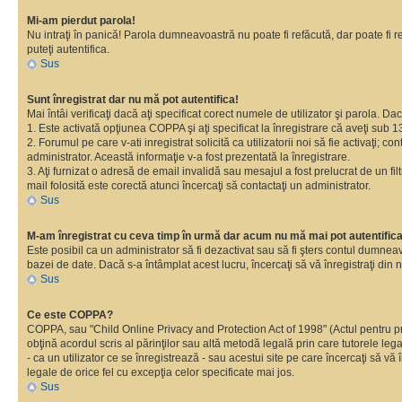
Mi-am pierdut parola!
Nu intraţi în panică! Parola dumneavoastră nu poate fi refăcută, dar poate fi re
puteţi autentifica.
Sus
Sunt înregistrat dar nu mă pot autentifica!
Mai întâi verificaţi dacă aţi specificat corect numele de utilizator şi parola. D
1. Este activată opţiunea COPPA şi aţi specificat la înregistrare că aveţi sub 13
2. Forumul pe care v-ati inregistrat solicită ca utilizatorii noi să fie activaţi; 
administrator. Această informaţie v-a fost prezentată la înregistrare.
3. Aţi furnizat o adresă de email invalidă sau mesajul a fost prelucrat de un 
mail folosită este corectă atunci încercaţi să contactaţi un administrator.
Sus
M-am înregistrat cu ceva timp în urmă dar acum nu mă mai pot autentific
Este posibil ca un administrator să fi dezactivat sau să fi şters contul dumne
bazei de date. Dacă s-a întâmplat acest lucru, încercaţi să vă înregistraţi din no
Sus
Ce este COPPA?
COPPA, sau "Child Online Privacy and Protection Act of 1998" (Actul pentru prote
obţină acordul scris al părinţilor sau altă metodă legală prin care tutorele le
- ca un utilizator ce se înregistrează - sau acestui site pe care încercaţi să vă
legale de orice fel cu excepţia celor specificate mai jos.
Sus