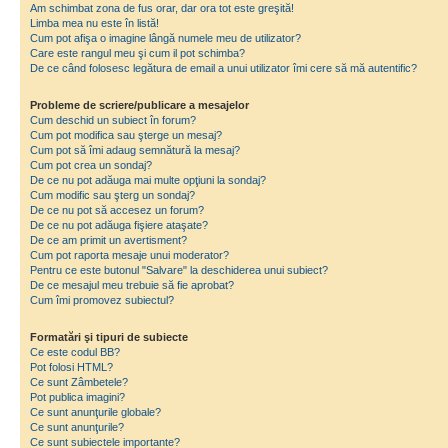
Am schimbat zona de fus orar, dar ora tot este greşită!
Limba mea nu este în listă!
Cum pot afişa o imagine lângă numele meu de utilizator?
Care este rangul meu şi cum il pot schimba?
De ce când folosesc legătura de email a unui utilizator îmi cere să mă autentific?
Probleme de scriere/publicare a mesajelor
Cum deschid un subiect în forum?
Cum pot modifica sau şterge un mesaj?
Cum pot să îmi adaug semnătură la mesaj?
Cum pot crea un sondaj?
De ce nu pot adăuga mai multe opţiuni la sondaj?
Cum modific sau şterg un sondaj?
De ce nu pot să accesez un forum?
De ce nu pot adăuga fişiere ataşate?
De ce am primit un avertisment?
Cum pot raporta mesaje unui moderator?
Pentru ce este butonul "Salvare" la deschiderea unui subiect?
De ce mesajul meu trebuie să fie aprobat?
Cum îmi promovez subiectul?
Formatări şi tipuri de subiecte
Ce este codul BB?
Pot folosi HTML?
Ce sunt Zâmbetele?
Pot publica imagini?
Ce sunt anunţurile globale?
Ce sunt anunţurile?
Ce sunt subiectele importante?