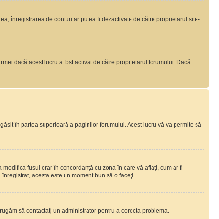
nea, înregistrarea de conturi ar putea fi dezactivate de către proprietarul site-
rmei dacă acest lucru a fost activat de către proprietarul forumului. Dacă
i găsit în partea superioară a paginilor forumului. Acest lucru vă va permite să
a modifica fusul orar în concordanţă cu zona în care vă aflaţi, cum ar fi
ţi înregistrat, acesta este un moment bun să o faceţi.
Vă rugăm să contactaţi un administrator pentru a corecta problema.