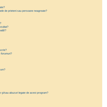
eate?
e mele de prieteni sau persoane neagreate?
?
zultat?
oală!?
scrie?
 forumuri?
orum?
ce şi/sau abuzuri legate de acest program?