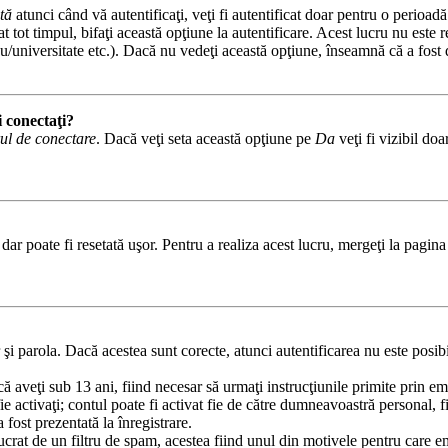
tă
atunci când vă autentificaţi, veţi fi autentificat doar pentru o perioad
tot timpul, bifaţi această opţiune la autentificare. Acest lucru nu este
iceu/universitate etc.). Dacă nu vedeţi această opţiune, înseamnă că a fos
i conectaţi?
ul de conectare
. Dacă veţi seta această opţiune pe
Da
veţi fi vizibil do
ar poate fi resetată uşor. Pentru a realiza acest lucru, mergeţi la pagina 
r şi parola. Dacă acestea sunt corecte, atunci autentificarea nu este posib
că aveţi sub 13 ani, fiind necesar să urmaţi instrucţiunile primite prin em
 fie activaţi; contul poate fi activat fie de către dumneavoastră personal, 
 fost prezentată la înregistrare.
lucrat de un filtru de spam, acestea fiind unul din motivele pentru care 