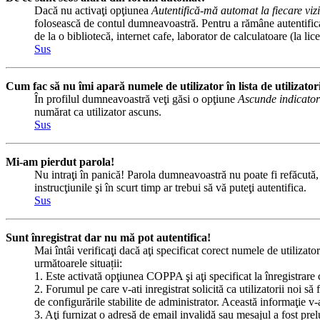
Dacă nu activaţi opţiunea
Autentifică-mă automat la fiecare vizi
folosească de contul dumneavoastră. Pentru a rămâne autentificat 
de la o bibliotecă, internet cafe, laborator de calculatoare (la l
Sus
Cum fac să nu îmi apară numele de utilizator în lista de utilizator
În profilul dumneavoastră veţi găsi o opţiune
Ascunde indicator
numărat ca utilizator ascuns.
Sus
Mi-am pierdut parola!
Nu intraţi în panică! Parola dumneavoastră nu poate fi refăcută, d
instrucţiunile şi în scurt timp ar trebui să vă puteţi autentifica.
Sus
Sunt înregistrat dar nu mă pot autentifica!
Mai întâi verificaţi dacă aţi specificat corect numele de utilizato
următoarele situații:
1. Este activată opţiunea COPPA şi aţi specificat la înregistrare 
2. Forumul pe care v-ati inregistrat solicită ca utilizatorii noi să
de configurările stabilite de administrator. Această informaţie v-a
3. Aţi furnizat o adresă de email invalidă sau mesajul a fost pre