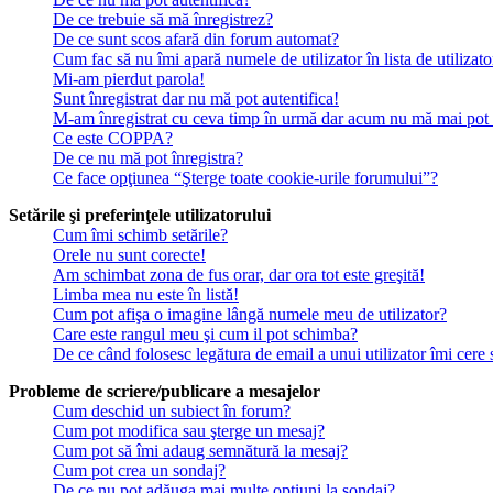
De ce trebuie să mă înregistrez?
De ce sunt scos afară din forum automat?
Cum fac să nu îmi apară numele de utilizator în lista de utilizato
Mi-am pierdut parola!
Sunt înregistrat dar nu mă pot autentifica!
M-am înregistrat cu ceva timp în urmă dar acum nu mă mai pot a
Ce este COPPA?
De ce nu mă pot înregistra?
Ce face opţiunea “Şterge toate cookie-urile forumului”?
Setările şi preferinţele utilizatorului
Cum îmi schimb setările?
Orele nu sunt corecte!
Am schimbat zona de fus orar, dar ora tot este greşită!
Limba mea nu este în listă!
Cum pot afişa o imagine lângă numele meu de utilizator?
Care este rangul meu şi cum il pot schimba?
De ce când folosesc legătura de email a unui utilizator îmi cere 
Probleme de scriere/publicare a mesajelor
Cum deschid un subiect în forum?
Cum pot modifica sau şterge un mesaj?
Cum pot să îmi adaug semnătură la mesaj?
Cum pot crea un sondaj?
De ce nu pot adăuga mai multe opţiuni la sondaj?