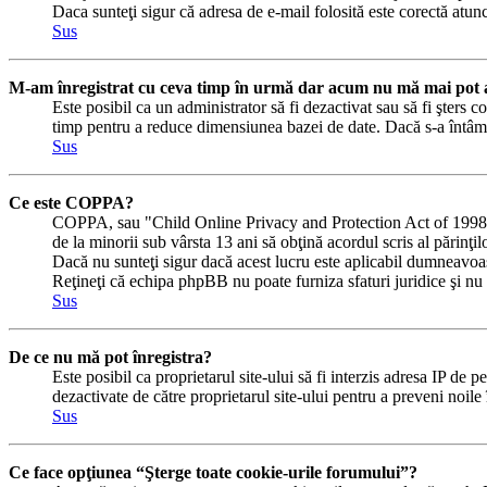
Daca sunteţi sigur că adresa de e-mail folosită este corectă atunc
Sus
M-am înregistrat cu ceva timp în urmă dar acum nu mă mai pot a
Este posibil ca un administrator să fi dezactivat sau să fi şters
timp pentru a reduce dimensiunea bazei de date. Dacă s-a întâmplat
Sus
Ce este COPPA?
COPPA, sau "Child Online Privacy and Protection Act of 1998" (Ac
de la minorii sub vârsta 13 ani să obţină acordul scris al părinţi
Dacă nu sunteţi sigur dacă acest lucru este aplicabil dumneavoastră
Reţineţi că echipa phpBB nu poate furniza sfaturi juridice şi nu e
Sus
De ce nu mă pot înregistra?
Este posibil ca proprietarul site-ului să fi interzis adresa IP de p
dezactivate de către proprietarul site-ului pentru a preveni noile
Sus
Ce face opţiunea “Şterge toate cookie-urile forumului”?