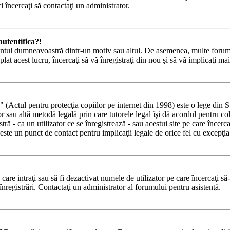
i încercaţi să contactaţi un administrator.
utentifica?!
 contul dumneavoastră dintr-un motiv sau altul. De asemenea, multe forumur
 acest lucru, încercaţi să vă înregistraţi din nou şi să vă implicaţi mai 
tul pentru protecţia copiilor pe internet din 1998) este o lege din State
lor sau altă metodă legală prin care tutorele legal îşi dă acordul pentru c
 - ca un utilizator ce se înregistrează - sau acestui site pe care încercaţi
ste un punct de contact pentru implicaţii legale de orice fel cu excepţia 
e care intraţi sau să fi dezactivat numele de utilizator pe care încercaţi să
 înregistrări. Contactaţi un administrator al forumului pentru asistenţă.