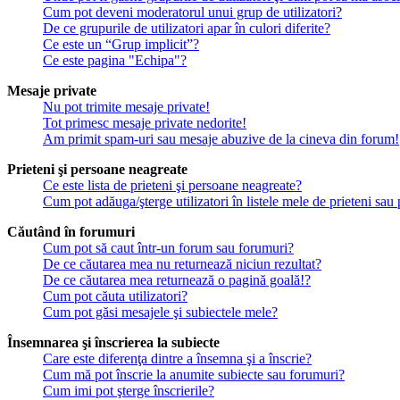
Cum pot deveni moderatorul unui grup de utilizatori?
De ce grupurile de utilizatori apar în culori diferite?
Ce este un “Grup implicit”?
Ce este pagina "Echipa"?
Mesaje private
Nu pot trimite mesaje private!
Tot primesc mesaje private nedorite!
Am primit spam-uri sau mesaje abuzive de la cineva din forum!
Prieteni şi persoane neagreate
Ce este lista de prieteni şi persoane neagreate?
Cum pot adăuga/şterge utilizatori în listele mele de prieteni sa
Căutând în forumuri
Cum pot să caut într-un forum sau forumuri?
De ce căutarea mea nu returnează niciun rezultat?
De ce căutarea mea returnează o pagină goală!?
Cum pot căuta utilizatori?
Cum pot găsi mesajele şi subiectele mele?
Însemnarea şi înscrierea la subiecte
Care este diferenţa dintre a însemna şi a înscrie?
Cum mă pot înscrie la anumite subiecte sau forumuri?
Cum imi pot şterge înscrierile?