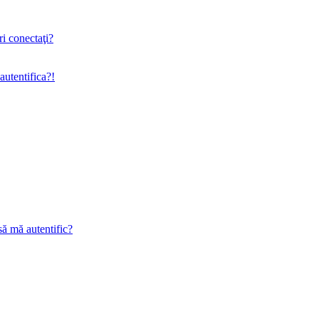
ri conectaţi?
utentifica?!
să mă autentific?