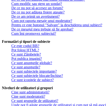
Cum modific sau şterg un sondaj?
De ce nu pot să accesez un forum?
De ce nu pot adăuga fişiere ataşate?
De ce am primit un avertisment?
Cum pot raporta mesaje unui moderator?
Pentru ce este butonul "Salvare" la deschiderea unui subiect?
De ce mesajul meu trebuie să fie aprobat?
Cum îmi promovez subiectul?
Formatări şi tipuri de subiecte
Ce este codul BB?
Pot folosi HTML?
Ce sunt Zâmbetele?
Pot publica imagini?
Ce sunt anunţurile globale?
Ce sunt anunţurile?
Ce sunt subiectele importante?
Ce sunt subiectele blocate/închise?
Ce sunt iconiţele de subiect?
Niveluri de utilizatori şi grupuri
Cine sunt administratorii?
Cine sunt moderatorii?
Ce sunt grupurile de utilizatori?
Unde pot fi găsite grupurile de utilizatori şi cum pot să mă asoc