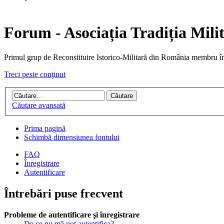
Forum - Asociația Tradiția Mili
Primul grup de Reconstituire Istorico-Militară din Români
Treci peste conţinut
Căutare avansată
Prima pagină
Schimbă dimensiunea fontului
FAQ
Înregistrare
Autentificare
Întrebări puse frecvent
Probleme de autentificare şi înregistrare
De ce nu mă pot autentifica?