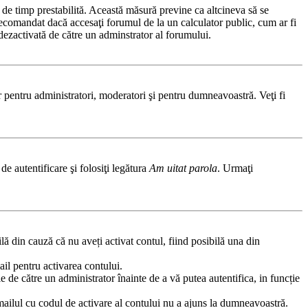
ă de timp prestabilită. Această măsură previne ca altcineva să se
 recomandat dacă accesaţi forumul de la un calculator public, cum ar fi
t dezactivată de către un adminstrator al forumului.
ar pentru administratori, moderatori şi pentru dumneavoastră. Veţi fi
de autentificare şi folosiţi legătura
Am uitat parola
. Urmaţi
ilă din cauză că nu aveți activat contul, fiind posibilă una din
ail pentru activarea contului.
fie de către un administrator înainte de a vă putea autentifica, in funcție
emailul cu codul de activare al contului nu a ajuns la dumneavoastră.