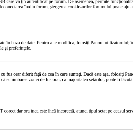
BB care vă ţin autentificat pe forum. De asemenea, permite funcţionalităţ
conectarea în/din forum, ştergerea cookie-urilor forumului poate ajuta în
te în baza de date. Pentru a le modifica, folosiţi Panoul utilizatorului; î
e şi preferinţele.
u fus orar diferit faţă de cea în care sunteţi. Dacă este aşa, folosiţi Pa
 că schimbarea zonei de fus orar, ca majoritatea setărilor, poate fi făcută d
T corect dar ora înca este încă incorectă, atunci tipul setat pe ceasul se