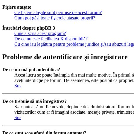
Fişiere ataşate
Ce fişiere ataşate sunt permise pe acest forum?
Cum pot găsi toate fişierele ataşate proprii?
Întrebări despre phpBB 3
Cine a scris acest program?
De ce nu este facilitatea X disponibilă?
Cu cine iau legătura pentru probleme juridice şi/sau abuzuri le
Probleme de autentificare şi înregistrare
De ce nu mă pot autentifica?
Acest lucru se poate întâmpla din mai multe motive. În primul rând
aveţi interdicţie pe forum. De asemenea, este posibil ca proprieta
Sus
De ce trebuie să mă înregistrez?
S-ar putea să nu fie nevoie, depinde de administratorul forumului
vizitatorilor cum ar fi imagini asociate, mesaje private, trimiter
Sus
De ce sunt scos afară din forum automat?