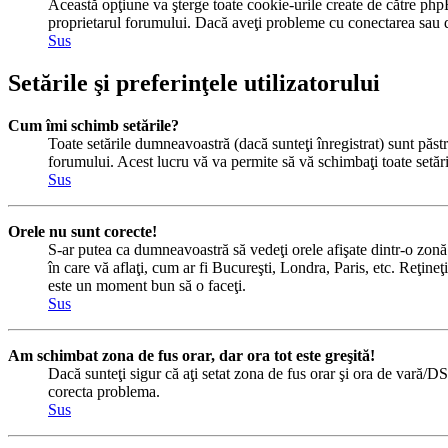
Această opţiune va şterge toate cookie-urile create de către php
proprietarul forumului. Dacă aveţi probleme cu conectarea sau de
Sus
Setările şi preferinţele utilizatorului
Cum îmi schimb setările?
Toate setările dumneavoastră (dacă sunteţi înregistrat) sunt păstra
forumului. Acest lucru vă va permite să vă schimbaţi toate setăril
Sus
Orele nu sunt corecte!
S-ar putea ca dumneavoastră să vedeţi orele afişate dintr-o zonă c
în care vă aflaţi, cum ar fi Bucureşti, Londra, Paris, etc. Reţineţi
este un moment bun să o faceţi.
Sus
Am schimbat zona de fus orar, dar ora tot este greşită!
Dacă sunteţi sigur că aţi setat zona de fus orar şi ora de vară/DS
corecta problema.
Sus