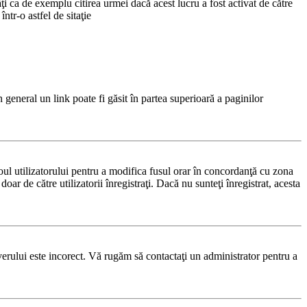
i ca de exemplu citirea urmei dacă acest lucru a fost activat de către
tr-o astfel de sitaţie
n general un link poate fi găsit în partea superioară a paginilor
noul utilizatorului pentru a modifica fusul orar în concordanţă cu zona
oar de către utilizatorii înregistraţi. Dacă nu sunteţi înregistrat, acesta
rverului este incorect. Vă rugăm să contactaţi un administrator pentru a