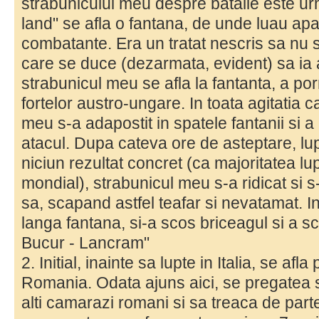
strabunicului meu despre batalie este ur
land" se afla o fantana, de unde luau ap
combatante. Era un tratat nescris sa nu
care se duce (dezarmata, evident) sa ia ap
strabunicul meu se afla la fantanta, a por
fortelor austro-ungare. In toata agitatia 
meu s-a adapostit in spatele fantanii si a
atacul. Dupa cateva ore de asteptare, lu
niciun rezultat concret (ca majoritatea lu
mondial), strabunicul meu s-a ridicat si s
sa, scapand astfel teafar si nevatamat. In
langa fantana, si-a scos briceagul si a sc
Bucur - Lancram"
2. Initial, inainte sa lupte in Italia, se afla
Romania. Odata ajuns aici, se pregatea
alti camarazi romani si sa treaca de part