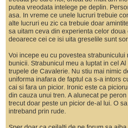
putea vreodata intelege pe deplin. Perso
asa. In vreme ce unele lucruri trebuie c
alte lucruri eu zic ca trebuie doar amint
sa uitam ceva din experienta celor doua 
deoarece cei ce isi uita greselile sunt sort
Voi incepe eu cu povestea strabunicului
bunicii. Strabunicul meu a luptat in cel A
trupele de Cavalerie. Nu stiu mai nimic de
uniforma inafara de faptul ca s-a intors 
cai si fara un picior. Ironic este ca picioru
din cauza unui tren. A alunecat pe peron si
trecut doar peste un picior de-al lui. O s
intreband prin rude.
Sper doar ca ceilalti de pe forum sa aiba