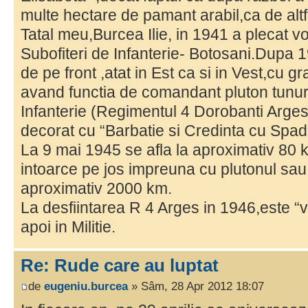
multe hectare de pamant arabil,ca de altfe
Tatal meu,Burcea Ilie, in 1941 a plecat v
Subofiteri de Infanterie- Botosani.Dupa 19
de pe front ,atat in Est ca si in Vest,cu g
avand functia de comandant pluton tunuri
Infanterie (Regimentul 4 Dorobanti Arges )
decorat cu “Barbatie si Credinta cu Spade
La 9 mai 1945 se afla la aproximativ 80
intoarce pe jos impreuna cu plutonul sau 
aproximativ 2000 km.
La desfiintarea R 4 Arges in 1946,este “v
apoi in Militie.
Re: Rude care au luptat
de
eugeniu.burcea
» Sâm, 28 Apr 2012 18:07