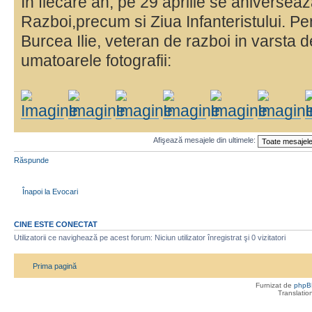
In fiecare an, pe 29 aprilie se aniversea
Razboi,precum si Ziua Infanteristului. Pe
Burcea Ilie, veteran de razboi in varsta 
umatoarele fotografii:
Afişează mesajele din ultimele:
Răspunde
Înapoi la Evocari
CINE ESTE CONECTAT
Utilizatorii ce navighează pe acest forum: Niciun utilizator înregistrat şi 0 vizitatori
Prima pagină
Furnizat de
phpB
Translatio