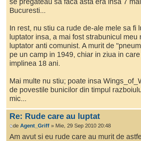
se pregateau sa faca asta era insa 7 mai 
Bucuresti...
In rest, nu stiu ca rude de-ale mele sa fi 
luptator insa, a mai fost strabunicul meu
luptator anti comunist. A murit de "pneu
pe un camp in 1949, chiar in ziua in care
implinea 18 ani.
Mai multe nu stiu; poate insa Wings_of_
de povestile bunicilor din timpul razboiul
mic...
Re: Rude care au luptat
de
Agent_Griff
» Mie, 29 Sep 2010 20:48
Am avut si eu rude care au murit de astfe