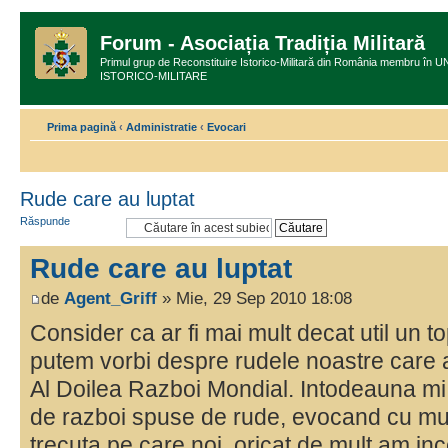
Forum - Asociația Tradiția Militară
Primul grup de Reconstituire Istorico-Militară din România membru
ISTORICO-MILITARE
Prima pagină
‹
Administratie
‹
Evocari
Rude care au luptat
Răspunde
Rude care au luptat
de
Agent_Griff
» Mie, 29 Sep 2010 18:08
Consider ca ar fi mai mult decat util un to
putem vorbi despre rudele noastre care au
Al Doilea Razboi Mondial. Intodeauna mi
de razboi spuse de rude, evocand cu mul
trecuta pe care noi, oricat de mult am in