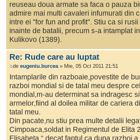
reuseau doua armate sa faca o pauza bin
admire mai multi cavaleri infumurati din 
intre ei "for fun and profit". Stiu ca si rus
inainte de batalii, precum s-a intamplat in
Kulikovo (1389).
Re: Rude care au luptat
de
eugeniu.burcea
» Mie, 05 Oct 2011 21:51
Intamplarile din razboaie,povestite de b
razboi mondial si de tatal meu despre cel
mondial,m-au determinat sa indragesc si
armelor,fiind al doilea militar de cariera d
tatal meu.
Din pacate,nu stiu prea multe detalii le
Cimpoaca,soldat in Regimentul de Elita 
Elisabeta “,decat faptul ca dupa razboi a 