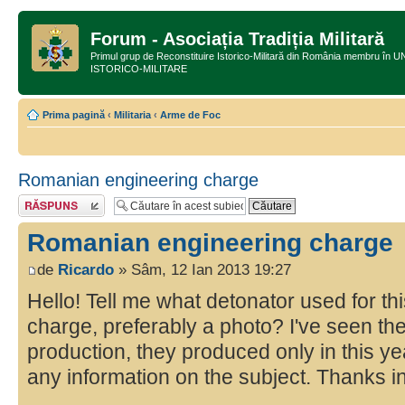
Forum - Asociația Tradiția Militară
Primul grup de Reconstituire Istorico-Militară din România membru
ISTORICO-MILITARE
Prima pagină
‹
Militaria
‹
Arme de Foc
Romanian engineering charge
Răspunde
Romanian engineering charge
de
Ricardo
» Sâm, 12 Ian 2013 19:27
Hello! Tell me what detonator used for t
charge, preferably a photo? I've seen t
production, they produced only in this yea
any information on the subject. Thanks i