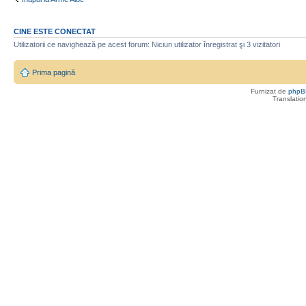
CINE ESTE CONECTAT
Utilizatorii ce navighează pe acest forum: Niciun utilizator înregistrat şi 3 vizitatori
Prima pagină
Furnizat de
phpB
Translatio