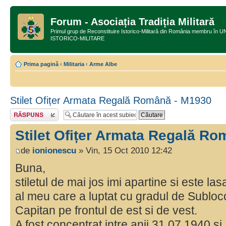
Forum - Asociația Tradiția Militară
Primul grup de Reconstituire Istorico-Militară din România membru
ISTORICO-MILITARE
Prima pagină
‹
Militaria
‹
Arme Albe
Stilet Ofițer Armata Regală Română - M1930
Răspunde
Stilet Ofițer Armata Regală R
de
ionionescu
» Vin, 15 Oct 2010 12:42
Buna,
stiletul de mai jos imi apartine si este l
al meu care a luptat cu gradul de Subloc
Capitan pe frontul de est si de vest.
A fost concentrat intre anii 31.07.1940 s