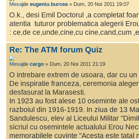
de
eugeniu.burcea
» Dum, 20 Noi 2011 19:07
O.k., desi Emil Doctorul ,a completat foa
atentia tuturor problematica alegerii Er
: ce,de ce,unde,cine,cu cine,cand,cum ,e
Re: The ATM forum Quiz
de
cargo
» Dum, 20 Noi 2011 21:19
O intrebare extrem de usoara, dar cu u
De inspiratie franceza, ceremonia aleger
desfasurat la Marasesti.
In 1923 au fost alese 10 oseminte ale ost
razboiul din 1916-1919. In ziua de 13 Ma
Sandulescu, elev al Liceului Militar "Dimit
sicriul cu osemintele actualului Erou Ne
memorabilele cuvinte "Acesta este tatal m