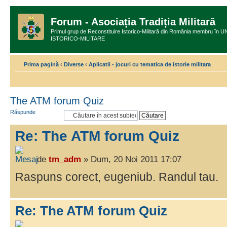
Forum - Asociația Tradiția Militară
Primul grup de Reconstituire Istorico-Militară din România membru
ISTORICO-MILITARE
Prima pagină
‹
Diverse
‹
Aplicatii - jocuri cu tematica de istorie militara
The ATM forum Quiz
Răspunde
Re: The ATM forum Quiz
de
tm_adm
» Dum, 20 Noi 2011 17:07
Raspuns corect, eugeniub. Randul tau.
Re: The ATM forum Quiz