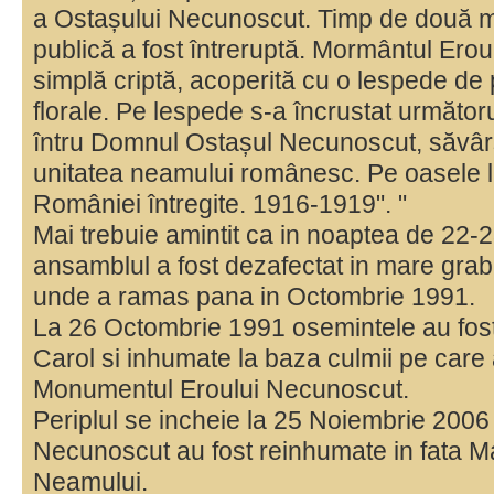
a Ostașului Necunoscut. Timp de două min
publică a fost întreruptă. Mormântul Erou
simplă criptă, acoperită cu o lespede de 
florale. Pe lespede s-a încrustat următorul
întru Domnul Ostașul Necunoscut, săvârșit
unitatea neamului românesc. Pe oasele l
României întregite. 1916-1919". "
Mai trebuie amintit ca in noaptea de 22
ansamblul a fost dezafectat in mare graba
unde a ramas pana in Octombrie 1991.
La 26 Octombrie 1991 osemintele au fost
Carol si inhumate la baza culmii pe care 
Monumentul Eroului Necunoscut.
Periplul se incheie la 25 Noiembrie 2006
Necunoscut au fost reinhumate in fata Ma
Neamului.