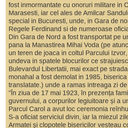
fost inmormantate cu onoruri militare in C
Marasesti, iar cel ales de Amilcar Sandu
special in Bucuresti, unde, in Gara de no
Regele Ferdinand si de numeroase oficiali
Din Gara de Nord a fost transportat pe un
pana la Manastirea Mihai Voda (pe atunc
un teren de joaca in coltul Parcului Izvo
undeva in spatele blocurilor ce strajuies
Bulevardul Libertatii, mai exact pe strad
monahal a fost demolat in 1985, biserica s
translatate.) unde a ramas intreaga zi de
"În ziua de 17 mai 1923, în prezența fami
guvernului, a corpurilor legiuitoare și a 
Parcul Carol a avut loc ceremonia reînh
S-a oficiat serviciul divin, iar la miezul zi
Armatei și clopotele bisericilor vesteau 