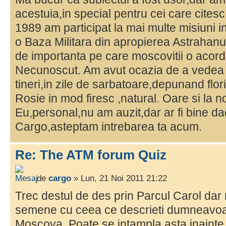
acestuia,in special pentru cei care cites
1989 am participat la mai multe misiuni i
o Baza Militara din apropierea Astrahanul
de importanta pe care moscovitii o acor
Necunoscut. Am avut ocazia de a vedea 
tineri,in zile de sarbatoare,depunand flori
Rosie in mod firesc ,natural. Oare si la n
Eu,personal,nu am auzit,dar ar fi bine daca
Cargo,asteptam intrebarea ta acum.
Re: The ATM forum Quiz
de
cargo
» Lun, 21 Noi 2011 21:22
Trec destul de des prin Parcul Carol dar
semene cu ceea ce descrieti dumneavoas
Moscova. Poate se intampla asta inainte