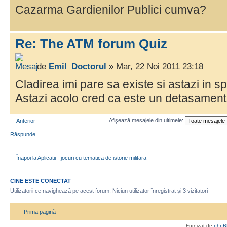
Cazarma Gardienilor Publici cumva?
Re: The ATM forum Quiz
de
Emil_Doctorul
» Mar, 22 Noi 2011 23:18
Cladirea imi pare sa existe si astazi in sp
Astazi acolo cred ca este un detasament
Afişează mesajele din ultimele:
Anterior
Răspunde
Înapoi la Aplicatii - jocuri cu tematica de istorie militara
CINE ESTE CONECTAT
Utilizatorii ce navighează pe acest forum: Niciun utilizator înregistrat şi 3 vizitatori
Prima pagină
Furnizat de
phpB