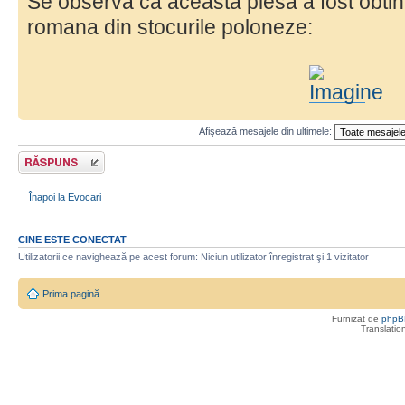
Se observa ca aceasta piesa a fost obti
romana din stocurile poloneze:
Afişează mesajele din ultimele:
Răspunde
Înapoi la Evocari
CINE ESTE CONECTAT
Utilizatorii ce navighează pe acest forum: Niciun utilizator înregistrat şi 1 vizitator
Prima pagină
Furnizat de
phpB
Translatio