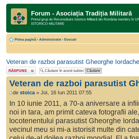
Forum - Asociația Tradiția Militară
Primul grup de Reconstituire Istorico-Militară din România membru
ISTORICO-MILITARE
Prima pagină
‹
Administratie
‹
Evocari
Veteran de razboi parasutist Gheorghe Iordach
Răspunde
Veteran de razboi parasutist 
de
stoica
» Joi, 16 Iun 2011 07:55
In 10 iunie 2011, a 70-a aniversare a infiin
noi in tara, am primit cateva fotografii al
locotenentului parasutist Gheorghe Iorda
vecinul meu si mi-a istorisit multe din cat
celui de-al doilea razboi mondial. El a fo