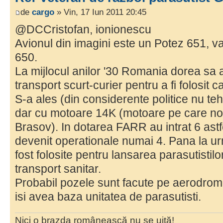
de
cargo
» Vin, 17 Iun 2011 20:45
@DCCristofan, ionionescu
Avionul din imagini este un Potez 651, va
650.
La mijlocul anilor '30 Romania dorea sa 
transport scurt-curier pentru a fi folosi
S-a ales (din considerente politice nu te
dar cu motoare 14K (motoare pe care noi 
Brasov). In dotarea FARR au intrat 6 ast
devenit operationale numai 4. Pana la ur
fost folosite pentru lansarea parasutistilo
transport sanitar.
Probabil pozele sunt facute pe aerodrom
isi avea baza unitatea de parasutisti.
Nici o brazda românească nu se uită!