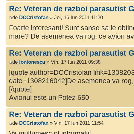
Re: Veteran de razboi parasutist
de
DCCristofan
» Joi, 16 Iun 2011 11:20
Foarte interesant! Sunt sanse sa le obtin
mare? De asemenea va rog, ce avion a
Re: Veteran de razboi parasutist
de
ionionescu
» Vin, 17 Iun 2011 09:38
[quote author=DCCristofan link=130820
date=1308216042]De asemenea va rog, 
[/quote]
Avionul este un Potez 650.
Re: Veteran de razboi parasutist
de
DCCristofan
» Vin, 17 Iun 2011 11:54
Va multumesc pt informatii!