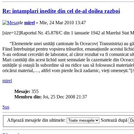
Re: intamplari inedite din cel de-al doilea razboi
de
mirel
» Mie, 24 Mar 2010 13:47
[size=12]Raportul Nr. 45.878/C din 1 ianuarie 1942 al Marelui Stat Maj
“Elementele unei unități cantonate în Oceacov( Transnistria) au găsit 
Fiind întrebuințat pentru vopsirea trăsurilor, emanațiunile acestui lichid
S-au ordonat cercetări de laborator, al căror rezultat va fi comunicat ult
Mari cantități din acest lichid sunt semnalate în cazematele din Oceaco
unitățile și ostașii în subordine să nu ridice sau să folosească material
oricărui material,…, altfel vom pierde încă zadarnic, vieți omenești.”[/
mirel
Mesaje:
355
Membru din:
Joi, 25 Dec 2008 21:37
Sus
Afişează mesajele din ultimele:
Sortează după