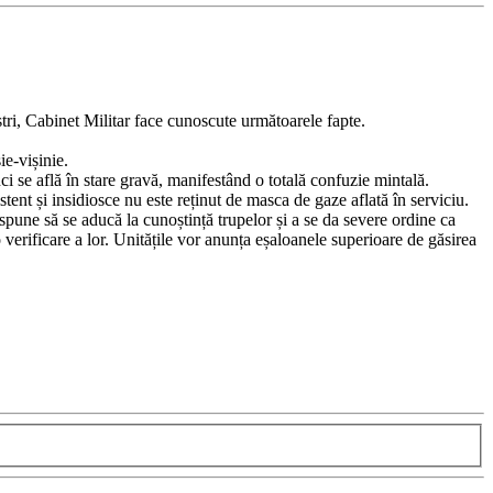
tri, Cabinet Militar face cunoscute următoarele fapte.
e-vișinie.
nci se află în stare gravă, manifestând o totală confuzie mintală.
stent și insidiosce nu este reținut de masca de gaze aflată în serviciu.
spune să se aducă la cunoștință trupelor și a se da severe ordine ca
o verificare a lor. Unitățile vor anunța eșaloanele superioare de găsirea