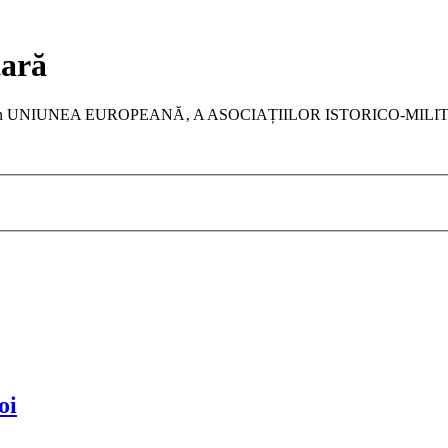
tară
a membru în UNIUNEA EUROPEANĂ‚ A ASOCIAȚIILOR ISTORICO-MIL
oi