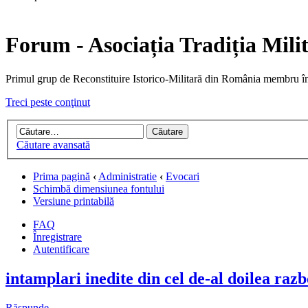
Forum - Asociația Tradiția Mili
Primul grup de Reconstituire Istorico-Militară din Români
Treci peste conţinut
Căutare avansată
Prima pagină
‹
Administratie
‹
Evocari
Schimbă dimensiunea fontului
Versiune printabilă
FAQ
Înregistrare
Autentificare
intamplari inedite din cel de-al doilea razb
Răspunde