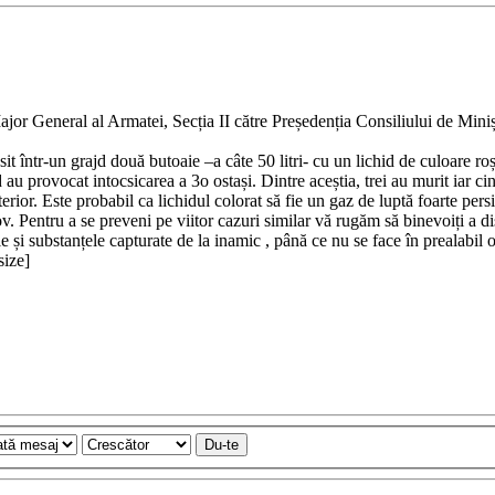
or General al Armatei, Secția II către Președenția Consiliului de Miniș
într-un grajd două butoaie –a câte 50 litri- cu un lichid de culoare roși
 au provocat intocsicarea a 3o ostași. Dintre aceștia, trei au murit iar ci
erior. Este probabil ca lichidul colorat să fie un gaz de luptă foarte persi
v. Pentru a se preveni pe viitor cazuri similar vă rugăm să binevoiți a di
ele și substanțele capturate de la inamic , până ce nu se face în prealabil 
size]