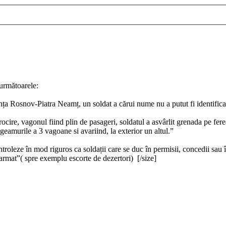
următoarele:
nța Rosnov-Piatra Neamț, un soldat a cărui nume nu a putut fi identific
cire, vagonul fiind plin de pasageri, soldatul a asvârlit grenada pe fere
 geamurile a 3 vagoane si avariind, la exterior un altul.”
troleze în mod riguros ca soldații care se duc în permisii, concedii sau î
narmat”( spre exemplu escorte de dezertori) [/size]