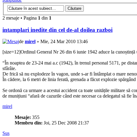
2 mesaje • Pagina
1
din
1
intamplari inedite din cel de-al doilea razboi
de
mirel
» Mie, 24 Mar 2010 13:46
[size=12]Ordinul General Nr 26 din 6 iunie 1942 aduce la cunoștință 
“În noaptea de 23-24 mai a.c (1942), în trenul personal 5171, pe dista
sfârâie.
De frică să nu explodeze în vagon, unde s-ar fi întâmplat o mare nenoro
În cădere, la 6 metri de linia ferată, grenada a făcut explozie spărgând
Se ordonă ca urmare a acestui accident ca toate unitățile militare să con
de munițiuni “afară de cazurile când este necesar ca delegatul să fie î
mirel
Mesaje:
355
Membru din:
Joi, 25 Dec 2008 21:37
Sus