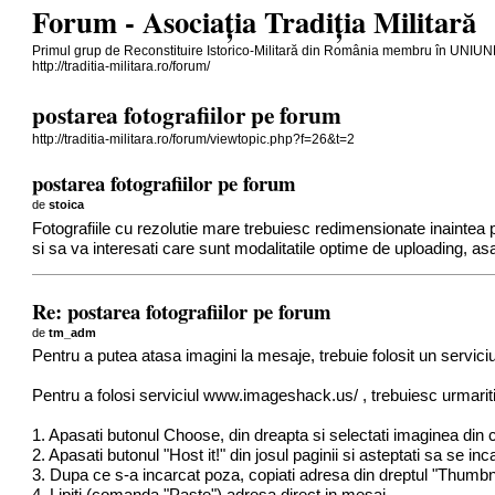
Forum - Asociația Tradiția Militară
Primul grup de Reconstituire Istorico-Militară din România membru în 
http://traditia-militara.ro/forum/
postarea fotografiilor pe forum
http://traditia-militara.ro/forum/viewtopic.php?f=26&t=2
postarea fotografiilor pe forum
de
stoica
Fotografiile cu rezolutie mare trebuiesc redimensionate inaintea
si sa va interesati care sunt modalitatile optime de uploading, asa 
Re: postarea fotografiilor pe forum
de
tm_adm
Pentru a putea atasa imagini la mesaje, trebuie folosit un serv
Pentru a folosi serviciul www.imageshack.us/ , trebuiesc urmariti
1. Apasati butonul Choose, din dreapta si selectati imaginea din
2. Apasati butonul "Host it!" din josul paginii si asteptati sa se in
3. Dupa ce s-a incarcat poza, copiati adresa din dreptul "Thumbna