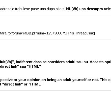
 adresele trebuiesc puse una dupa alta si
NU[\/b] una deasupra celei
militara.ro/forum/YaBB.pl?num=1297300679]This Thread[/link]
dult[\/b]", indiferent daca se considera adulti sau nu. Aceasta o
"direct link" sau "HTML"
respective or your opinion on being an adult yourself or not. This 
t "direct link" or "HTML"