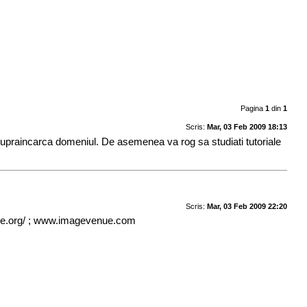
Pagina
1
din
1
Scris:
Mar, 03 Feb 2009 18:13
 supraincarca domeniul. De asemenea va rog sa studiati tutoriale
Scris:
Mar, 03 Feb 2009 22:20
timage.org/ ; www.imagevenue.com