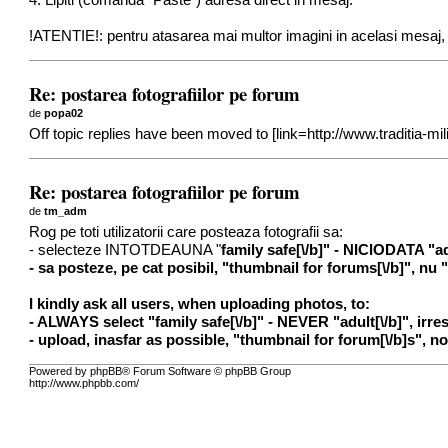
4. Lipiti (comanda "Paste") adresa direct in mesaj.
!ATENTIE!: pentru atasarea mai multor imagini in acelasi mesaj,
Re: postarea fotografiilor pe forum
de
popa02
Off topic replies have been moved to [link=http://www.traditia-
Re: postarea fotografiilor pe forum
de
tm_adm
Rog pe toti utilizatorii care posteaza fotografii sa:
- selecteze INTOTDEAUNA "
family safe[\/b]" - NICIODATA "
a
- sa posteze, pe cat posibil, "
thumbnail for forums[\/b]", nu 
I kindly ask all users, when uploading photos, to:
- ALWAYS select "
family safe[\/b]" - NEVER "
adult[\/b]", ir
- upload, inasfar as possible, "
thumbnail for forum[\/b]s", no
Powered by phpBB® Forum Software © phpBB Group
http://www.phpbb.com/