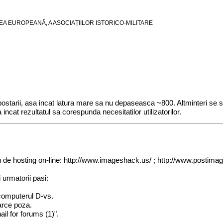
UNIUNEA EUROPEANĂ‚ A ASOCIAȚIILOR ISTORICO-MILITARE
 postarii, asa incat latura mare sa nu depaseasca ~800. Altminteri se
incat rezultatul sa corespunda necesitatilor utilizatorilor.
iciu de hosting on-line: http://www.imageshack.us/ ; http://www.pos
 urmatorii pasi:
 computerul D-vs.
carce poza.
il for forums (1)".