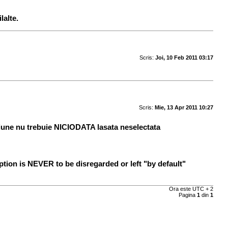
lalte.
Scris:
Joi, 10 Feb 2011 03:17
Scris:
Mie, 13 Apr 2011 10:27
ptiune nu trebuie NICIODATA lasata neselectata
option is NEVER to be disregarded or left "by default"
Ora este UTC + 2
Pagina
1
din
1