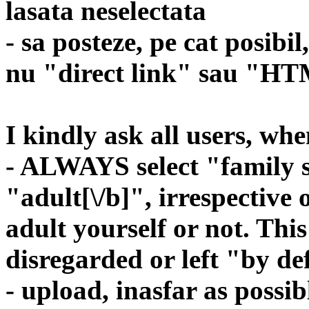
lasata neselectata
- sa posteze, pe cat posibil
nu "direct link" sau "H
I kindly ask all users, wh
- ALWAYS select "
family 
"
adult[\/b]", irrespective
adult yourself or not. Thi
disregarded or left "by de
- upload, inasfar as possib