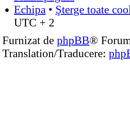
Echipa
•
Şterge toate coo
UTC + 2
Furnizat de
phpBB
® Forum
Translation/Traducere:
php