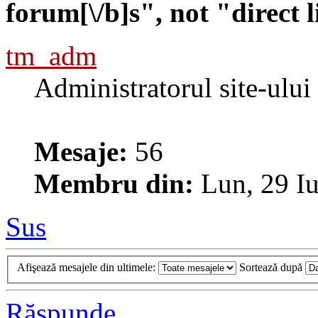
forum[\/b]s", not "direc
tm_adm
Administratorul site-ului
Mesaje:
56
Membru din:
Lun, 29 Iu
Sus
Afişează mesajele din ultimele:
Sortează după
Răspunde