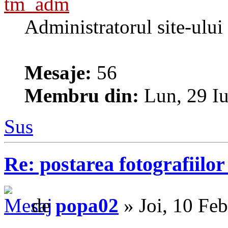
tm_adm
Administratorul site-ului
Mesaje:
56
Membru din:
Lun, 29 Iu
Sus
Re: postarea fotografiilo
de
popa02
» Joi, 10 Fe