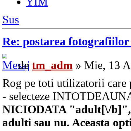
YIM
Sus
Re: postarea fotografiilo
de
tm_adm
» Mie, 13 A
Rog pe toti utilizatorii care
- selecteze INTOTDEAUNA
NICIODATA "
adult[\/b]"
adulti sau nu. Aceasta o