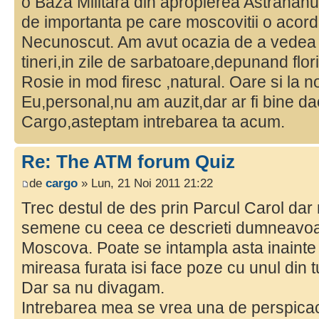
o Baza Militara din apropierea Astrahanul
de importanta pe care moscovitii o acor
Necunoscut. Am avut ocazia de a vedea 
tineri,in zile de sarbatoare,depunand flori
Rosie in mod firesc ,natural. Oare si la n
Eu,personal,nu am auzit,dar ar fi bine daca
Cargo,asteptam intrebarea ta acum.
Re: The ATM forum Quiz
de
cargo
» Lun, 21 Noi 2011 21:22
Trec destul de des prin Parcul Carol dar
semene cu ceea ce descrieti dumneavoas
Moscova. Poate se intampla asta inainte
mireasa furata isi face poze cu unul din t
Dar sa nu divagam.
Intrebarea mea se vrea una de perspicaci