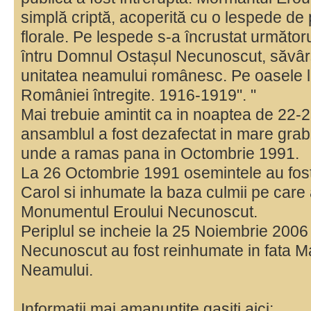
simplă criptă, acoperită cu o lespede de 
florale. Pe lespede s-a încrustat următorul
întru Domnul Ostașul Necunoscut, săvârșit
unitatea neamului românesc. Pe oasele l
României întregite. 1916-1919". "
Mai trebuie amintit ca in noaptea de 22
ansamblul a fost dezafectat in mare graba
unde a ramas pana in Octombrie 1991.
La 26 Octombrie 1991 osemintele au fost
Carol si inhumate la baza culmii pe care 
Monumentul Eroului Necunoscut.
Periplul se incheie la 25 Noiembrie 2006
Necunoscut au fost reinhumate in fata Ma
Neamului.
Informatii mai amanuntite gasiti aici: