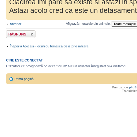
Cladirea imi pare sa existe si astazi in sp
Astazi acolo cred ca este un detasament
Afişează mesajele din ultimele:
Anterior
Răspunde
Înapoi la Aplicatii - jocuri cu tematica de istorie militara
CINE ESTE CONECTAT
Utilizatorii ce navighează pe acest forum: Niciun utilizator înregistrat şi 4 vizitatori
Prima pagină
Furnizat de
phpB
Translatio