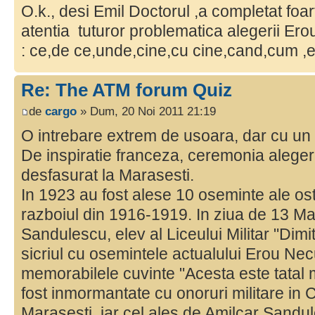
O.k., desi Emil Doctorul ,a completat foa
atentia tuturor problematica alegerii Er
: ce,de ce,unde,cine,cu cine,cand,cum ,e
Re: The ATM forum Quiz
de
cargo
» Dum, 20 Noi 2011 21:19
O intrebare extrem de usoara, dar cu u
De inspiratie franceza, ceremonia aleger
desfasurat la Marasesti.
In 1923 au fost alese 10 oseminte ale ost
razboiul din 1916-1919. In ziua de 13 Ma
Sandulescu, elev al Liceului Militar "Dimit
sicriul cu osemintele actualului Erou Ne
memorabilele cuvinte "Acesta este tatal m
fost inmormantate cu onoruri militare in C
Marasesti, iar cel ales de Amilcar Sandu