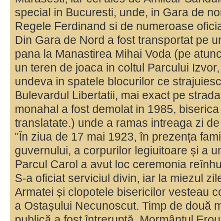
special in Bucuresti, unde, in Gara de no
Regele Ferdinand si de numeroase oficiali
Din Gara de Nord a fost transportat pe un
pana la Manastirea Mihai Voda (pe atunc
un teren de joaca in coltul Parcului Izvo
undeva in spatele blocurilor ce strajuies
Bulevardul Libertatii, mai exact pe strad
monahal a fost demolat in 1985, biserica s
translatate.) unde a ramas intreaga zi de
"În ziua de 17 mai 1923, în prezența fami
guvernului, a corpurilor legiuitoare și a 
Parcul Carol a avut loc ceremonia reînh
S-a oficiat serviciul divin, iar la miezul zi
Armatei și clopotele bisericilor vesteau 
a Ostașului Necunoscut. Timp de două min
publică a fost întreruptă. Mormântul Erou