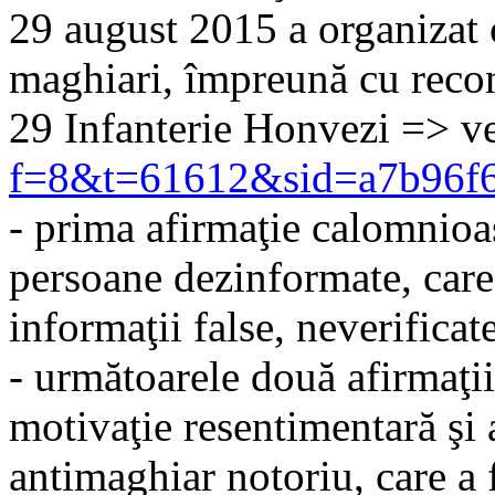
29 august 2015 a organizat 
maghiari, împreună cu recon
29 Infanterie Honvezi => v
f=8&t=61612&sid=a7b96f6
- prima afirmaţie calomnioas
persoane dezinformate, care 
informaţii false, neverificat
- următoarele două afirmaţi
motivaţie resentimentară ş
antimaghiar notoriu, care a